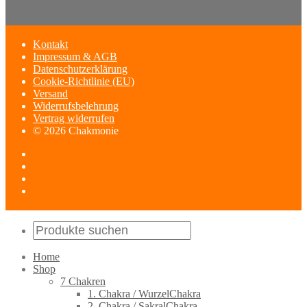
Kontakt
Impressum & AGB
Datenschutzerklärung
Cookie-Richtlinie (EU)
Versand
Widerrufsbelehrung
Vertrag widerrufen
© 2026 Chakmonie
Home
Shop
7 Chakren
1. Chakra / WurzelChakra
2. Chakra / SakralChakra