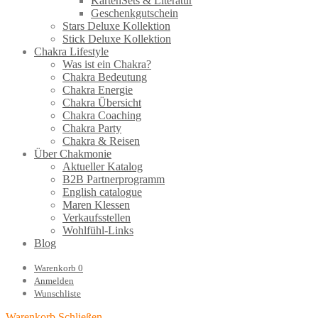
KartenSets & Literatur
Geschenkgutschein
Stars Deluxe Kollektion
Stick Deluxe Kollektion
Chakra Lifestyle
Was ist ein Chakra?
Chakra Bedeutung
Chakra Energie
Chakra Übersicht
Chakra Coaching
Chakra Party
Chakra & Reisen
Über Chakmonie
Aktueller Katalog
B2B Partnerprogramm
English catalogue
Maren Klessen
Verkaufsstellen
Wohlfühl-Links
Blog
Warenkorb
0
Anmelden
Wunschliste
Warenkorb
Schließen