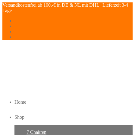
Versandkostenfrei ab 100,-€ in DE & NL mit DHL | Lieferzeit 3-4
Tage
Home
Shop
7 Chakren