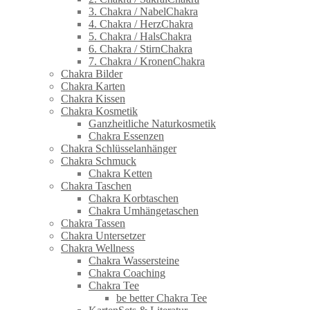
3. Chakra / NabelChakra
4. Chakra / HerzChakra
5. Chakra / HalsChakra
6. Chakra / StirnChakra
7. Chakra / KronenChakra
Chakra Bilder
Chakra Karten
Chakra Kissen
Chakra Kosmetik
Ganzheitliche Naturkosmetik
Chakra Essenzen
Chakra Schlüsselanhänger
Chakra Schmuck
Chakra Ketten
Chakra Taschen
Chakra Korbtaschen
Chakra Umhängetaschen
Chakra Tassen
Chakra Untersetzer
Chakra Wellness
Chakra Wassersteine
Chakra Coaching
Chakra Tee
be better Chakra Tee