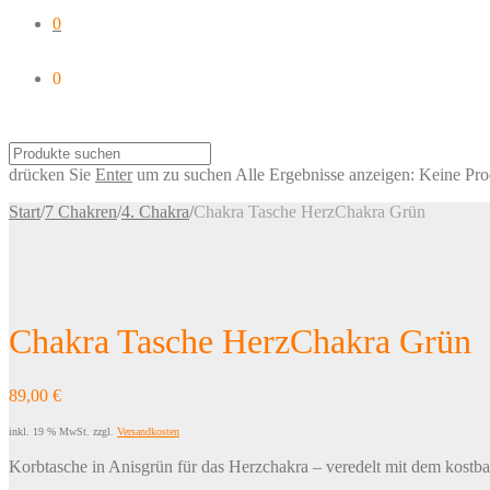
0
0
drücken Sie
Enter
um zu suchen
Alle Ergebnisse anzeigen:
Keine Pro
Start
/
7 Chakren
/
4. Chakra
/
Chakra Tasche HerzChakra Grün
Chakra Tasche HerzChakra Grün
89,00
€
inkl. 19 % MwSt.
zzgl.
Versandkosten
Korbtasche in Anisgrün für das Herzchakra – veredelt mit dem kostb