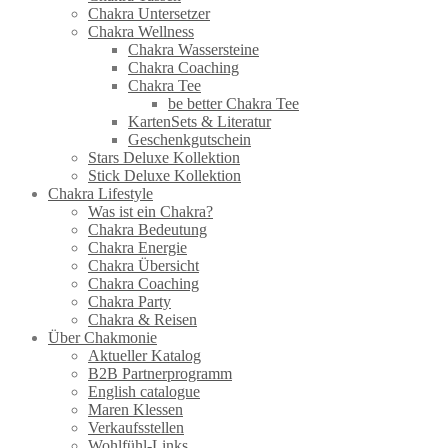
Chakra Untersetzer
Chakra Wellness
Chakra Wassersteine
Chakra Coaching
Chakra Tee
be better Chakra Tee
KartenSets & Literatur
Geschenkgutschein
Stars Deluxe Kollektion
Stick Deluxe Kollektion
Chakra Lifestyle
Was ist ein Chakra?
Chakra Bedeutung
Chakra Energie
Chakra Übersicht
Chakra Coaching
Chakra Party
Chakra & Reisen
Über Chakmonie
Aktueller Katalog
B2B Partnerprogramm
English catalogue
Maren Klessen
Verkaufsstellen
Wohlfühl-Links