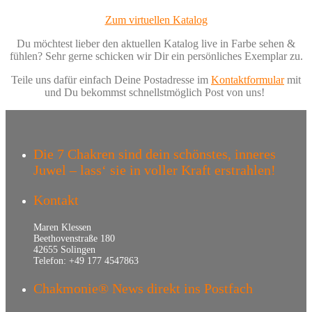
Zum virtuellen Katalog
Du möchtest lieber den aktuellen Katalog live in Farbe sehen &
fühlen? Sehr gerne schicken wir Dir ein persönliches Exemplar zu.
Teile uns dafür einfach Deine Postadresse im
Kontaktformular
mit
und Du bekommst schnellstmöglich Post von uns!
Die 7 Chakren sind dein schönstes, inneres
Juwel – lass‘ sie in voller Kraft erstrahlen!
Kontakt
Maren Klessen
Beethovenstraße 180
42655 Solingen
Telefon: +49 177 4547863
Chakmonie® News direkt ins Postfach