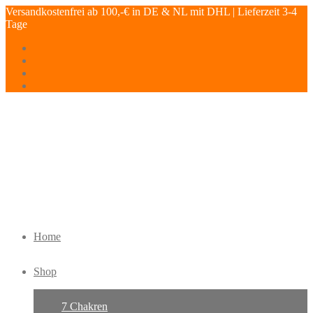
Versandkostenfrei ab 100,-€ in DE & NL mit DHL | Lieferzeit 3-4
Tage
Home
Shop
7 Chakren