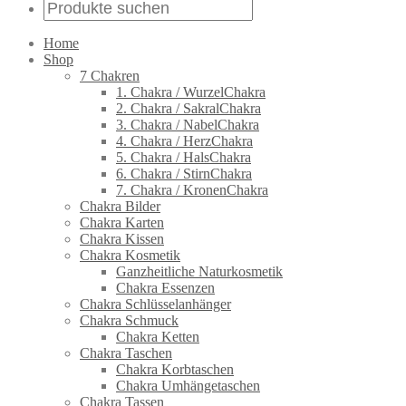
Home
Shop
7 Chakren
1. Chakra / WurzelChakra
2. Chakra / SakralChakra
3. Chakra / NabelChakra
4. Chakra / HerzChakra
5. Chakra / HalsChakra
6. Chakra / StirnChakra
7. Chakra / KronenChakra
Chakra Bilder
Chakra Karten
Chakra Kissen
Chakra Kosmetik
Ganzheitliche Naturkosmetik
Chakra Essenzen
Chakra Schlüsselanhänger
Chakra Schmuck
Chakra Ketten
Chakra Taschen
Chakra Korbtaschen
Chakra Umhängetaschen
Chakra Tassen