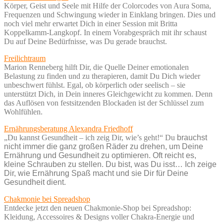
Körper, Geist und Seele mit Hilfe der Colorcodes von Aura Soma,
Frequenzen und Schwingung wieder in Einklang bringen. Dies und
noch viel mehr erwartet Dich in einer Session mit Britta
Koppelkamm-Langkopf. In einem Vorabgespräch mit ihr schaust
Du auf Deine Bedürfnisse, was Du gerade brauchst.
Freilichtraum
Marion Renneberg hilft Dir, die Quelle Deiner emotionalen
Belastung zu finden und zu therapieren, damit Du Dich wieder
unbeschwert fühlst. Egal, ob körperlich oder seelisch – sie
unterstützt Dich, in Dein inneres Gleichgewicht zu kommen. Denn
das Auflösen von festsitzenden Blockaden ist der Schlüssel zum
Wohlfühlen.
Ernährungsberatung Alexandra Friedhoff
„Du kannst Gesundheit – ich zeig Dir, wie’s geht!“ Du
brauchst
nicht immer die ganz großen Räder zu drehen, um Deine
Ernährung und Gesundheit zu optimieren. Oft reicht es,
kleine Schrauben zu stellen. Du bist, was Du isst… Ich zeige
Dir, wie Ernährung Spaß macht und sie Dir für Deine
Gesundheit dient.
Chakmonie bei Spreadshop
Entdecke jetzt den neuen Chakmonie-Shop bei Spreadshop:
Kleidung, Accessoires & Designs voller Chakra-Energie und