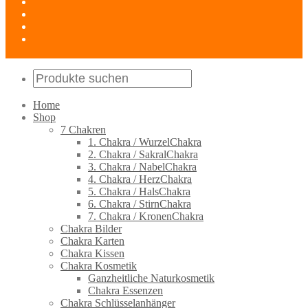
Home
Shop
7 Chakren
1. Chakra / WurzelChakra
2. Chakra / SakralChakra
3. Chakra / NabelChakra
4. Chakra / HerzChakra
5. Chakra / HalsChakra
6. Chakra / StirnChakra
7. Chakra / KronenChakra
Chakra Bilder
Chakra Karten
Chakra Kissen
Chakra Kosmetik
Ganzheitliche Naturkosmetik
Chakra Essenzen
Chakra Schlüsselanhänger