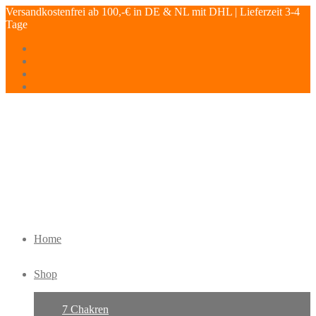
Versandkostenfrei ab 100,-€ in DE & NL mit DHL | Lieferzeit 3-4
Tage
Home
Shop
7 Chakren