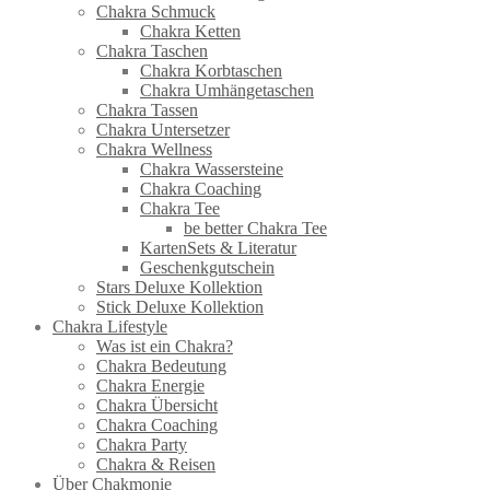
Chakra Schmuck
Chakra Ketten
Chakra Taschen
Chakra Korbtaschen
Chakra Umhängetaschen
Chakra Tassen
Chakra Untersetzer
Chakra Wellness
Chakra Wassersteine
Chakra Coaching
Chakra Tee
be better Chakra Tee
KartenSets & Literatur
Geschenkgutschein
Stars Deluxe Kollektion
Stick Deluxe Kollektion
Chakra Lifestyle
Was ist ein Chakra?
Chakra Bedeutung
Chakra Energie
Chakra Übersicht
Chakra Coaching
Chakra Party
Chakra & Reisen
Über Chakmonie