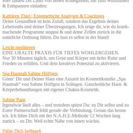
Hier findest Du Links von lieben Kolleginnen, die zum Wohlfühlen
& Entspannen einladen:
Kathleen Thiel | Epigenetische Analysen & Coachings
Deine Gesundheit ist kein Zufall, sondern das Ergebnis deines
Lebensstils und deiner Überzeugungen. Ich zeige dir, wie du krank-
machende Programme stoppst & und deine Zellen zurück in die
natürliche Ordnung führst. Du hast es selbst in der Hand!
Leicht meditieren
EINE URALTE PRAXIS FÜR TIEFES WOHLERGEHEN.
Nur 30 Minuten täglich, um Geist und Körper mit tiefer Ruhe und
Frieden zu erfüllen. Und dein kreatives Potenzial zu aktivieren.
Spa Hautnah Sabine Höffgen
Gönn‘ Dir und Deiner Haut eine Auszeit im Kosmetikstudio „Spa
Hautnah“ von Sabine Höffgen in Solingen. Ganzheitliche Haut- &
Körperbehandlungen mit eigener Chakra-Kosmetik.
Sabine Pape
Irgendwie läuft alles – und trotzdem spürst Du: zu Dir selbst und zu
Eurer Partnerschaft fehlt gerade die Verbindung. Genau das kenne
ich. Ich führe Dich mit der N.A.H.E-Methode 12 Wochen lang
zurück – zu Dir. Weil echte Nähe von innen wächst.
Fühle Dich beflügelt