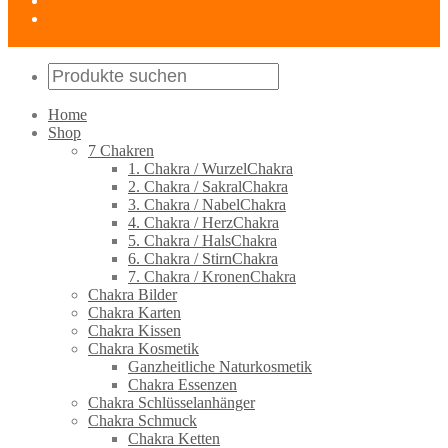
Home
Shop
7 Chakren
1. Chakra / WurzelChakra
2. Chakra / SakralChakra
3. Chakra / NabelChakra
4. Chakra / HerzChakra
5. Chakra / HalsChakra
6. Chakra / StirnChakra
7. Chakra / KronenChakra
Chakra Bilder
Chakra Karten
Chakra Kissen
Chakra Kosmetik
Ganzheitliche Naturkosmetik
Chakra Essenzen
Chakra Schlüsselanhänger
Chakra Schmuck
Chakra Ketten