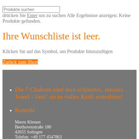
drücken Sie
Enter
um zu suchen
Alle Ergebnisse anzeigen:
Keine
Produkte gefunden.
Ihre Wunschliste ist leer.
Klicken Sie auf das
Symbol, um Produkte hinzuzufügen
Zurück zum Shop
Die 7 Chakren sind dein schönstes, inneres
Juwel – lass‘ sie in voller Kraft erstrahlen!
Kontakt
Maren Klessen
Beethovenstraße 180
42655 Solingen
Telefon: +49 177 4547863