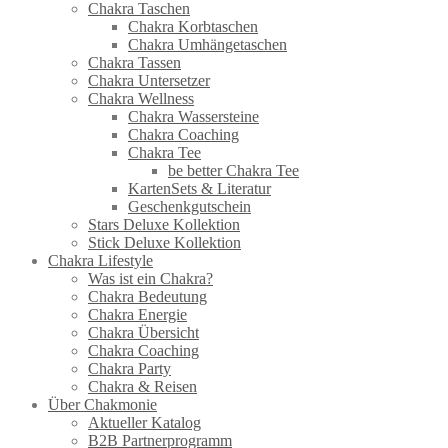
Chakra Taschen
Chakra Korbtaschen
Chakra Umhängetaschen
Chakra Tassen
Chakra Untersetzer
Chakra Wellness
Chakra Wassersteine
Chakra Coaching
Chakra Tee
be better Chakra Tee
KartenSets & Literatur
Geschenkgutschein
Stars Deluxe Kollektion
Stick Deluxe Kollektion
Chakra Lifestyle
Was ist ein Chakra?
Chakra Bedeutung
Chakra Energie
Chakra Übersicht
Chakra Coaching
Chakra Party
Chakra & Reisen
Über Chakmonie
Aktueller Katalog
B2B Partnerprogramm