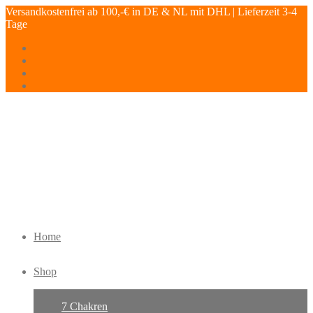
Versandkostenfrei ab 100,-€ in DE & NL mit DHL | Lieferzeit 3-4
Tage
Home
Shop
7 Chakren