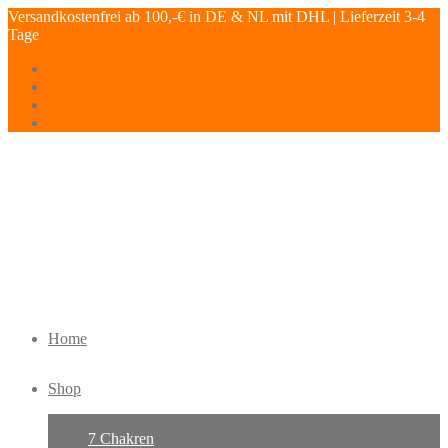
Versandkostenfrei ab 100,-€ in DE & NL mit DHL | Lieferzeit 3-4
Tage
Home
Shop
7 Chakren