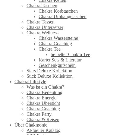
Chakra Ketten
Chakra Taschen
Chakra Korbtaschen
Chakra Umhängetaschen
Chakra Tassen
Chakra Untersetzer
Chakra Wellness
Chakra Wassersteine
Chakra Coaching
Chakra Tee
be better Chakra Tee
KartenSets & Literatur
Geschenkgutschein
Stars Deluxe Kollektion
Stick Deluxe Kollektion
Chakra Lifestyle
Was ist ein Chakra?
Chakra Bedeutung
Chakra Energie
Chakra Übersicht
Chakra Coaching
Chakra Party
Chakra & Reisen
Über Chakmonie
Aktueller Katalog