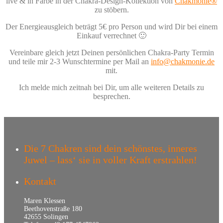
live & in Farbe in der Chakra-Design-Kollektion von
Chakmonie®
zu stöbern.
Der Energieausgleich beträgt 5€ pro Person und wird Dir bei einem
Einkauf verrechnet 🙂
Vereinbare gleich jetzt Deinen persönlichen Chakra-Party Termin
und teile mir 2-3 Wunschtermine per Mail an
info@chakmonie.de
mit.
Ich melde mich zeitnah bei Dir, um alle weiteren Details zu
besprechen.
Die 7 Chakren sind dein schönstes, inneres
Juwel – lass‘ sie in voller Kraft erstrahlen!
Kontakt
Maren Klessen
Beethovenstraße 180
42655 Solingen