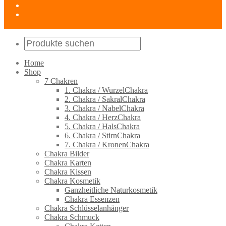
Home
Shop
7 Chakren
1. Chakra / WurzelChakra
2. Chakra / SakralChakra
3. Chakra / NabelChakra
4. Chakra / HerzChakra
5. Chakra / HalsChakra
6. Chakra / StirnChakra
7. Chakra / KronenChakra
Chakra Bilder
Chakra Karten
Chakra Kissen
Chakra Kosmetik
Ganzheitliche Naturkosmetik
Chakra Essenzen
Chakra Schlüsselanhänger
Chakra Schmuck