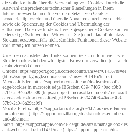
die volle Kontrolle über die Verwendung von Cookies. Durch die
Auswahl entsprechender technischer Einstellungen in Ihrem
Internetbrowser können Sie vor dem Setzen von Cookies
benachrichtigt werden und über die Annahme einzeln entscheiden
sowie die Speicherung der Cookies und Übermittlung der
enthaltenen Daten verhindern. Bereits gespeicherte Cookies können
jederzeit gelöscht werden. Wir weisen Sie jedoch darauf hin, dass
Sie dann gegebenenfalls nicht sämtliche Funktionen dieser Website
vollumfänglich nutzen können.
Unter den nachstehenden Links können Sie sich informieren, wie
Sie die Cookies bei den wichtigsten Browsern verwalten (u.a. auch
deaktivieren) können:
Chrome: https://support.google.com/accounts/answer/61416?hl=de
(https://support.google.com/accounts/answer/61416?hl=de)
Microsoft Edge: https://support.microsoft.com/de-de/microsoft-
edge/cookies-in-microsoft-edge-lB6schen-63947406-40ac-c3b8-
57b9-2a946a29ae09 (https://support.microsoft.com/de-de/microsoft-
edge/cookies-in-microsoft-edge-lB6schen-63947406-40ac-c3b8-
57b9-2a946a29ae09)
Mozilla Firefox: https://support.mozilla.org/de/kb/cookies-erlauben-
und-ablehnen (https://support.mozilla.org/de/kb/cookies-erlauben-
und-ablehnen)
Safari: https://support.apple.com/de-de/guide/safari/manage-cookies-
and-website-data-sfri11471/mac (https://support.apple.com/de-