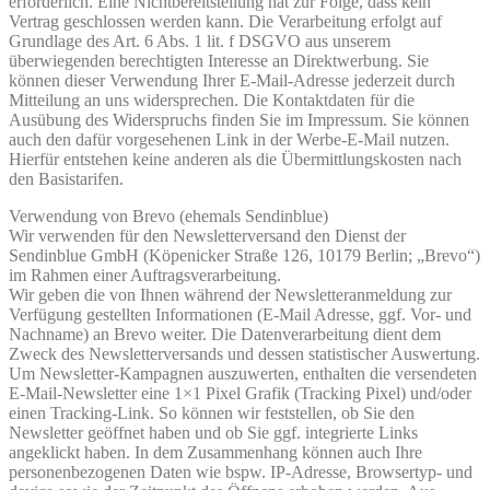
erforderlich. Eine Nichtbereitstellung hat zur Folge, dass kein
Vertrag geschlossen werden kann. Die Verarbeitung erfolgt auf
Grundlage des Art. 6 Abs. 1 lit. f DSGVO aus unserem
überwiegenden berechtigten Interesse an Direktwerbung. Sie
können dieser Verwendung Ihrer E-Mail-Adresse jederzeit durch
Mitteilung an uns widersprechen. Die Kontaktdaten für die
Ausübung des Widerspruchs finden Sie im Impressum. Sie können
auch den dafür vorgesehenen Link in der Werbe-E-Mail nutzen.
Hierfür entstehen keine anderen als die Übermittlungskosten nach
den Basistarifen.
Verwendung von Brevo (ehemals Sendinblue)
Wir verwenden für den Newsletterversand den Dienst der
Sendinblue GmbH (Köpenicker Straße 126, 10179 Berlin; „Brevo“)
im Rahmen einer Auftragsverarbeitung.
Wir geben die von Ihnen während der Newsletteranmeldung zur
Verfügung gestellten Informationen (E-Mail Adresse, ggf. Vor- und
Nachname) an Brevo weiter. Die Datenverarbeitung dient dem
Zweck des Newsletterversands und dessen statistischer Auswertung.
Um Newsletter-Kampagnen auszuwerten, enthalten die versendeten
E-Mail-Newsletter eine 1×1 Pixel Grafik (Tracking Pixel) und/oder
einen Tracking-Link. So können wir feststellen, ob Sie den
Newsletter geöffnet haben und ob Sie ggf. integrierte Links
angeklickt haben. In dem Zusammenhang können auch Ihre
personenbezogenen Daten wie bspw. IP-Adresse, Browsertyp- und