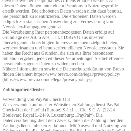
device sowie der Zeitpunkt des Öffnens erhoben werden. Aus
diesen Daten können unter einem Pseudonym Nutzungsprofile
erstellt werden. Die erhobenen Daten werden nicht dazu benutzt,
Sie persönlich zu identifizieren. Die erhobenen Daten werden
lediglich zur statistischen Auswertung zur Verbesserung von
Newsletter-Kampagnen genutzt.
Die Verarbeitung Ihrer personenbezogenen Daten erfolgt auf
Grundlage des Art. 6 Abs. 1 lit. f DSGVO aus unserem
überwiegenden berechtigten Interesse an einem zielgerichteten,
werbewirksamen und benutzerfreundlichen Newslettersystem. Sie
haben das Recht aus Gründen, die sich aus Ihrer besonderen
Situation ergeben, jederzeit dieser Verarbeitungen Sie betreffender
personenbezogener Daten zu widersprechen.
Nähere Informationen sowie die Datenschutzerklärung von Brevo
finden Sie unter: https://www.brevo.com/de/legal/privacypolicy/
(https://www.brevo.com/de/legal/privacypolicy/).
Zahlungsdienstleister
Verwendung von PayPal Check-Out
Wir verwenden auf unserer Website den Zahlungsdienst PayPal
Check-Out der PayPal (Europe) S.à.r.l. et Cie, S.C.A. (22-24
Boulevard Royal L-2449, Luxemburg; „PayPal“). Die
Datenverarbeitung dient dem Zweck, Ihnen die Zahlung über den
Zahlungsdienst anbieten zu können. Mit Auswahl und Nutzung von
Zahlung via PayPal, Kreditkarte via PayPal, Lastschrift via PayPal