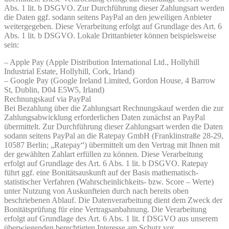
Abs. 1 lit. b DSGVO. Zur Durchführung dieser Zahlungsart werden
die Daten ggf. sodann seitens PayPal an den jeweiligen Anbieter
weitergegeben. Diese Verarbeitung erfolgt auf Grundlage des Art. 6
Abs. 1 lit. b DSGVO. Lokale Drittanbieter können beispielsweise
sein:
– Apple Pay (Apple Distribution International Ltd., Hollyhill
Industrial Estate, Hollyhill, Cork, Irland)
– Google Pay (Google Ireland Limited, Gordon House, 4 Barrow
St, Dublin, D04 E5W5, Irland)
Rechnungskauf via PayPal
Bei Bezahlung über die Zahlungsart Rechnungskauf werden die zur
Zahlungsabwicklung erforderlichen Daten zunächst an PayPal
übermittelt. Zur Durchführung dieser Zahlungsart werden die Daten
sodann seitens PayPal an die Ratepay GmbH (Franklinstraße 28-29,
10587 Berlin; „Ratepay“) übermittelt um den Vertrag mit Ihnen mit
der gewählten Zahlart erfüllen zu können. Diese Verarbeitung
erfolgt auf Grundlage des Art. 6 Abs. 1 lit. b DSGVO. Ratepay
führt ggf. eine Bonitätsauskunft auf der Basis mathematisch-
statistischer Verfahren (Wahrscheinlichkeits- bzw. Score – Werte)
unter Nutzung von Auskunfteien durch nach bereits oben
beschriebenen Ablauf. Die Datenverarbeitung dient dem Zweck der
Bonitätsprüfung für eine Vertragsanbahnung. Die Verarbeitung
erfolgt auf Grundlage des Art. 6 Abs. 1 lit. f DSGVO aus unserem
überwiegenden berechtigten Interesse am Schutz vor