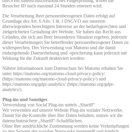
durch ein datenschutzfreundliches Fingerprinting, wobei die
Besucher ID nach maximal 24 Stunden erneuert wird.
Die Verarbeitung Ihrer personenbezogenen Daten erfolgt auf
Grundlage des Art. 6 Abs. 1 lit. f DSGVO aus unserem
überwiegenden berechtigten Interesse an der bedarfsgerechten und
zielgerichteten Gestaltung der Website. Sie haben das Recht aus
Gründen, die sich aus Ihrer besonderen Situation ergeben, jederzeit
dieser Verarbeitungen Sie betreffender personenbezogener Daten zu
widersprechen. Der Verwendung von Matomo und die damit
einhergehende Datenerhebung und -speicherung kann jederzeit mit
Wirkung für die Zukunft deaktiviert werden:
Nähere Informationen zum Datenschutz bei Matomo erhalten Sie
unter https://matomo.org/matomo-cloud-privacy-policy/
(https://matomo.org/matomo-cloud-privacy-policy/) und
https://matomo.org/gdpr-analytics/ (https://matomo.org/gdpr-
analytics/).
Plug-ins und Sonstiges
Verwendung von Social Plug-ins mittels „Shariff“
Wir verwenden auf unserer Website Plug-ins sozialer Netzwerke.
Damit Sie die Kontrolle über Ihre Daten behalten, nutzen wir die
datenschutzsichere „Shariff“-Schaltflächen.
Ohne Ihre ausdrückliche Zustimmung werden keine Verknüpfungen
zu den Servern der sozialen Netzwerke hergestellt und folglich