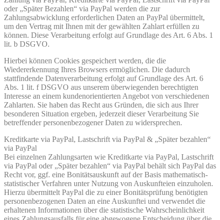
oder „Später Bezahlen“ via PayPal werden die zur
Zahlungsabwicklung erforderlichen Daten an PayPal übermittelt,
um den Vertrag mit Ihnen mit der gewählten Zahlart erfüllen zu
können. Diese Verarbeitung erfolgt auf Grundlage des Art. 6 Abs. 1
lit. b DSGVO.
Hierbei können Cookies gespeichert werden, die die
Wiedererkennung Ihres Browsers ermöglichen. Die dadurch
stattfindende Datenverarbeitung erfolgt auf Grundlage des Art. 6
Abs. 1 lit. f DSGVO aus unserem überwiegenden berechtigten
Interesse an einem kundenorientierten Angebot von verschiedenen
Zahlarten. Sie haben das Recht aus Gründen, die sich aus Ihrer
besonderen Situation ergeben, jederzeit dieser Verarbeitung Sie
betreffender personenbezogener Daten zu widersprechen.
Kreditkarte via PayPal, Lastschrift via PayPal & „Später bezahlen“
via PayPal
Bei einzelnen Zahlungsarten wie Kreditkarte via PayPal, Lastschrift
via PayPal oder „Später bezahlen“ via PayPal behält sich PayPal das
Recht vor, ggf. eine Bonitätsauskunft auf der Basis mathematisch-
statistischer Verfahren unter Nutzung von Auskunfteien einzuholen.
Hierzu übermittelt PayPal die zu einer Bonitätsprüfung benötigten
personenbezogenen Daten an eine Auskunftei und verwendet die
erhaltenen Informationen über die statistische Wahrscheinlichkeit
eines Zahlungsausfalls für eine abgewogene Entscheidung über die