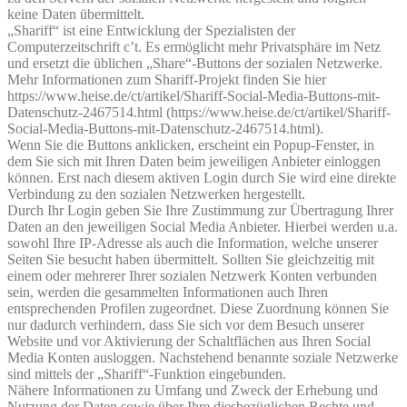
keine Daten übermittelt.
„Shariff“ ist eine Entwicklung der Spezialisten der
Computerzeitschrift c’t. Es ermöglicht mehr Privatsphäre im Netz
und ersetzt die üblichen „Share“-Buttons der sozialen Netzwerke.
Mehr Informationen zum Shariff-Projekt finden Sie hier
https://www.heise.de/ct/artikel/Shariff-Social-Media-Buttons-mit-
Datenschutz-2467514.html (https://www.heise.de/ct/artikel/Shariff-
Social-Media-Buttons-mit-Datenschutz-2467514.html).
Wenn Sie die Buttons anklicken, erscheint ein Popup-Fenster, in
dem Sie sich mit Ihren Daten beim jeweiligen Anbieter einloggen
können. Erst nach diesem aktiven Login durch Sie wird eine direkte
Verbindung zu den sozialen Netzwerken hergestellt.
Durch Ihr Login geben Sie Ihre Zustimmung zur Übertragung Ihrer
Daten an den jeweiligen Social Media Anbieter. Hierbei werden u.a.
sowohl Ihre IP-Adresse als auch die Information, welche unserer
Seiten Sie besucht haben übermittelt. Sollten Sie gleichzeitig mit
einem oder mehrerer Ihrer sozialen Netzwerk Konten verbunden
sein, werden die gesammelten Informationen auch Ihren
entsprechenden Profilen zugeordnet. Diese Zuordnung können Sie
nur dadurch verhindern, dass Sie sich vor dem Besuch unserer
Website und vor Aktivierung der Schaltflächen aus Ihren Social
Media Konten ausloggen. Nachstehend benannte soziale Netzwerke
sind mittels der „Shariff“-Funktion eingebunden.
Nähere Informationen zu Umfang und Zweck der Erhebung und
Nutzung der Daten sowie über Ihre diesbezüglichen Rechte und