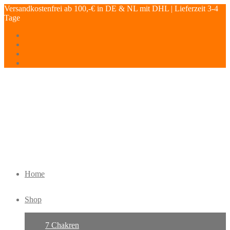
Versandkostenfrei ab 100,-€ in DE & NL mit DHL | Lieferzeit 3-4
Tage
Home
Shop
7 Chakren