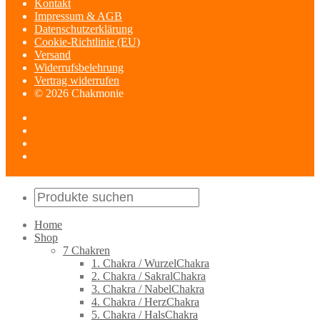
Kontakt
Impressum & AGB
Datenschutzerklärung
Cookie-Richtlinie (EU)
Versand
Widerrufsbelehrung
Vertrag widerrufen
© 2026 Chakmonie
Home
Shop
7 Chakren
1. Chakra / WurzelChakra
2. Chakra / SakralChakra
3. Chakra / NabelChakra
4. Chakra / HerzChakra
5. Chakra / HalsChakra