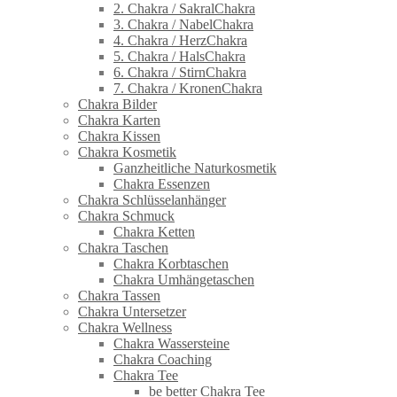
2. Chakra / SakralChakra
3. Chakra / NabelChakra
4. Chakra / HerzChakra
5. Chakra / HalsChakra
6. Chakra / StirnChakra
7. Chakra / KronenChakra
Chakra Bilder
Chakra Karten
Chakra Kissen
Chakra Kosmetik
Ganzheitliche Naturkosmetik
Chakra Essenzen
Chakra Schlüsselanhänger
Chakra Schmuck
Chakra Ketten
Chakra Taschen
Chakra Korbtaschen
Chakra Umhängetaschen
Chakra Tassen
Chakra Untersetzer
Chakra Wellness
Chakra Wassersteine
Chakra Coaching
Chakra Tee
be better Chakra Tee