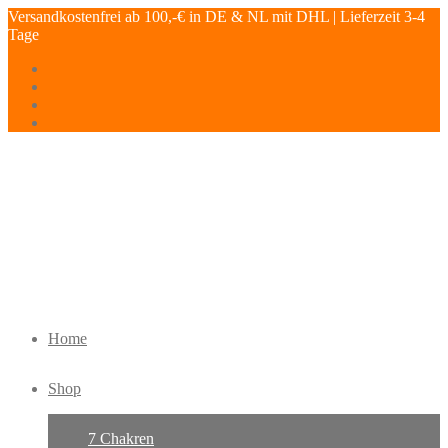
Versandkostenfrei ab 100,-€ in DE & NL mit DHL | Lieferzeit 3-4
Tage
Home
Shop
7 Chakren