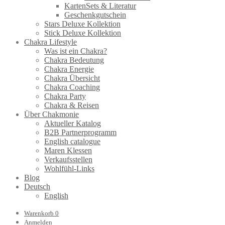
KartenSets & Literatur
Geschenkgutschein
Stars Deluxe Kollektion
Stick Deluxe Kollektion
Chakra Lifestyle
Was ist ein Chakra?
Chakra Bedeutung
Chakra Energie
Chakra Übersicht
Chakra Coaching
Chakra Party
Chakra & Reisen
Über Chakmonie
Aktueller Katalog
B2B Partnerprogramm
English catalogue
Maren Klessen
Verkaufsstellen
Wohlfühl-Links
Blog
Deutsch
English
Warenkorb
0
Anmelden