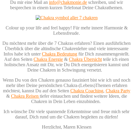
Du mir eine Mail an
info@chakmonie.de
schreiben, und wir
besprechen in einem kurzen Telefonat Deine Chakrathemen.
Colour up your life and feel happy! Für mehr innere Harmonie &
Lebensfreude.
Du möchtest mehr über die 7 Chakras erfahren? Einen ausführlichen
Überblick über die altindische Chakrenlehre und viele interessante
Infos habe ich unter
Chakra Bedeutung
für Dich zusammengestellt.
Auf den Seiten
Chakra Energie
&
Chakra Übersicht
teile ich einen
holistschen Ansatz mit Dir, wie Du Dich energetisieren kannst und
Deine Chakren in Schwingung versetzt.
Wenn Du von den Chakren genauso fasziniert bist wie ich und noch
mehr über Deine persönlichen Chakra-(Lebens)Themen erfahren
möchtest, kannst Du auf den Seiten
Chakra Coaching
,
Chakra Party
&
Chakra Reisen
tiefer eintauchen und findest weitere Ideen, die
Chakren in Dein Leben einzubinden.
Ich wünsche Dir viele spannende Erkenntnisse und freue mich sehr
darauf, Dich rund um die Chakren begleiten zu dürfen!
Herzlichst, Maren Klessen