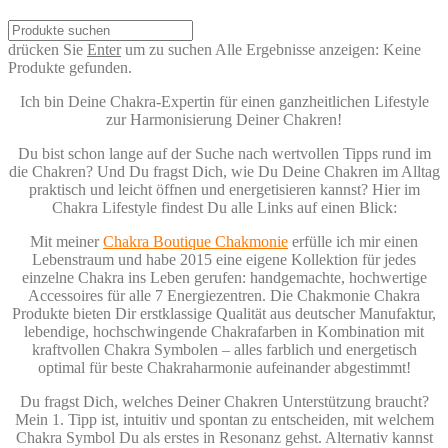
drücken Sie
Enter
um zu suchen
Alle Ergebnisse anzeigen:
Keine
Produkte gefunden.
Ich bin Deine Chakra-Expertin für einen ganzheitlichen Lifestyle
zur Harmonisierung Deiner Chakren!
Du bist schon lange auf der Suche nach wertvollen Tipps rund im
die Chakren? Und Du fragst Dich, wie Du Deine Chakren im Alltag
praktisch und leicht öffnen und energetisieren kannst? Hier im
Chakra Lifestyle findest Du alle Links auf einen Blick:
Mit meiner
Chakra Boutique Chakmonie
erfülle ich mir einen
Lebenstraum und habe 2015 eine eigene Kollektion für jedes
einzelne Chakra ins Leben gerufen: handgemachte, hochwertige
Accessoires für alle 7 Energiezentren. Die Chakmonie Chakra
Produkte bieten Dir erstklassige Qualität aus deutscher Manufaktur,
lebendige, hochschwingende Chakrafarben in Kombination mit
kraftvollen Chakra Symbolen – alles farblich und energetisch
optimal für beste Chakraharmonie aufeinander abgestimmt!
Du fragst Dich, welches Deiner Chakren Unterstützung braucht?
Mein 1. Tipp ist, intuitiv und spontan zu entscheiden, mit welchem
Chakra Symbol Du als erstes in Resonanz gehst. Alternativ kannst