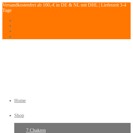
Versandkostenfrei ab 100,-€ in DE & NL mit DHL | Lieferzeit 3-4
Tage
Home
Shop
7 Chakren