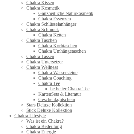
Chakra Kissen
Chakra Kosmetik
Ganzheitliche Naturkosmetik
Chakra Essenzen
Chakra Schlüsselanhänger
Chakra Schmuck
Chakra Ketten
Chakra Taschen
Chakra Korbtaschen
Chakra Umhängetaschen
Chakra Tassen
Chakra Untersetzer
Chakra Wellness
Chakra Wassersteine
Chakra Coaching
Chakra Tee
be better Chakra Tee
KartenSets & Literatur
Geschenkgutschein
Stars Deluxe Kollektion
Stick Deluxe Kollektion
Chakra Lifestyle
Was ist ein Chakra?
Chakra Bedeutung
Chakra Energie