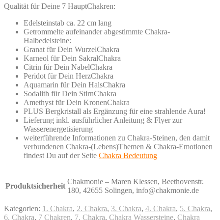
Qualität für Deine 7 HauptChakren:
Edelsteinstab ca. 22 cm lang
Getrommelte aufeinander abgestimmte Chakra-
Halbedelsteine:
Granat für Dein WurzelChakra
Karneol für Dein SakralChakra
Citrin für Dein NabelChakra
Peridot für Dein HerzChakra
Aquamarin für Dein HalsChakra
Sodalith für Dein StirnChakra
Amethyst für Dein KronenChakra
PLUS Bergkristall als Ergänzung für eine strahlende Aura!
Lieferung inkl. ausführlicher Anleitung & Flyer zur
Wasserenergetisierung
weiterführende Informationen zu Chakra-Steinen, den damit
verbundenen Chakra-(Lebens)Themen & Chakra-Emotionen
findest Du auf der Seite
Chakra Bedeutung
Chakmonie – Maren Klessen, Beethovenstr.
Produktsicherheit
180, 42655 Solingen, info@chakmonie.de
Kategorien:
1. Chakra
,
2. Chakra
,
3. Chakra
,
4. Chakra
,
5. Chakra
,
6. Chakra
,
7 Chakren
,
7. Chakra
,
Chakra Wassersteine
,
Chakra