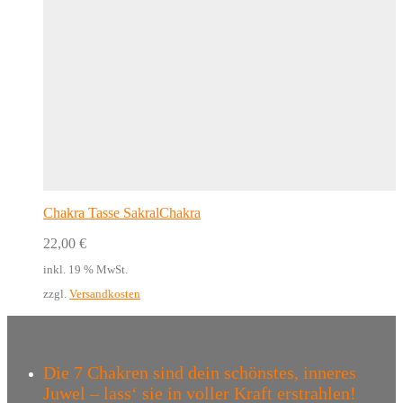
Chakra Tasse SakralChakra
22,00
€
inkl. 19 % MwSt.
zzgl.
Versandkosten
Die 7 Chakren sind dein schönstes, inneres
Juwel – lass‘ sie in voller Kraft erstrahlen!