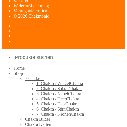
Versand
Widerrufsbelehrung
Vertrag widerrufen
© 2026 Chakmonie
Home
Shop
7 Chakren
1. Chakra / WurzelChakra
2. Chakra / SakralChakra
3. Chakra / NabelChakra
4. Chakra / HerzChakra
5. Chakra / HalsChakra
6. Chakra / StirnChakra
7. Chakra / KronenChakra
Chakra Bilder
Chakra Karten