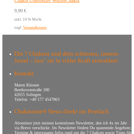
Chakra Untersetzer WurzelChakra
9,90
€
inkl. 19 % MwSt.
zzgl.
Versandkosten
Die 7 Chakren sind dein schönstes, inneres
Juwel – lass‘ sie in voller Kraft erstrahlen!
Kontakt
Maren Klessen
Beethovenstraße 180
42655 Solingen
Telefon: +49 177 4547863
Chakmonie® News direkt ins Postfach
Abonniere jetzt meinen kostenlosen Newsletter, den ich 4x im Jahr
via Brevo verschicke. Im Newsletter findest Du spannende Angebote,
Termine & interessante Infos rund um die 7 Chakren sowie Tipps für