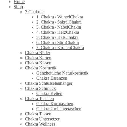
Home
Shop
7 Chakren
1. Chakra / WurzelChakra
2. Chakra / SakralChakra
3. Chakra / NabelChakra
4. Chakra / HerzChakra
5. Chakra / HalsChakra
6. Chakra / StirnChakra
7. Chakra / KronenChakra
Chakra Bilder
Chakra Karten
Chakra Kissen
Chakra Kosmetik
Ganzheitliche Naturkosmetik
Chakra Essenzen
Chakra Schlüsselanhänger
Chakra Schmuck
Chakra Ketten
Chakra Taschen
Chakra Korbtaschen
Chakra Umhängetaschen
Chakra Tassen
Chakra Untersetzer
Chakra Wellness