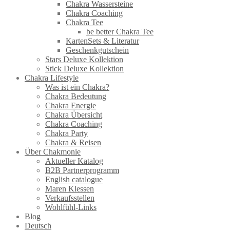
Chakra Wassersteine
Chakra Coaching
Chakra Tee
be better Chakra Tee
KartenSets & Literatur
Geschenkgutschein
Stars Deluxe Kollektion
Stick Deluxe Kollektion
Chakra Lifestyle
Was ist ein Chakra?
Chakra Bedeutung
Chakra Energie
Chakra Übersicht
Chakra Coaching
Chakra Party
Chakra & Reisen
Über Chakmonie
Aktueller Katalog
B2B Partnerprogramm
English catalogue
Maren Klessen
Verkaufsstellen
Wohlfühl-Links
Blog
Deutsch