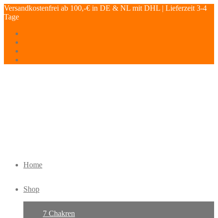
Versandkostenfrei ab 100,-€ in DE & NL mit DHL | Lieferzeit 3-4
Tage
Home
Shop
7 Chakren