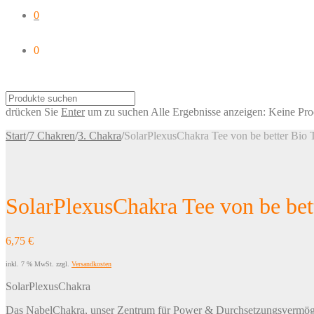
0
0
drücken Sie
Enter
um zu suchen
Alle Ergebnisse anzeigen:
Keine Pro
Start
/
7 Chakren
/
3. Chakra
/
SolarPlexusChakra Tee von be better Bio 
SolarPlexusChakra Tee von be bet
6,75
€
inkl. 7 % MwSt.
zzgl.
Versandkosten
SolarPlexusChakra
Das NabelChakra, unser Zentrum für Power & Durchsetzungsvermögen. 