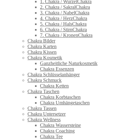
1. Chakra / WurzelChakra
2. Chakra / SakralChakra
3. Chakra / NabelChakra
4. Chakra / HerzChakra
5. Chakra / HalsChakra
6. Chakra / StirnChakra
7. Chakra / KronenChakra
Chakra Bilder
Chakra Karten
Chakra Kissen
Chakra Kosmetik
Ganzheitliche Naturkosmetik
Chakra Essenzen
Chakra Schlüsselanhänger
Chakra Schmuck
Chakra Ketten
Chakra Taschen
Chakra Korbtaschen
Chakra Umhängetaschen
Chakra Tassen
Chakra Untersetzer
Chakra Wellness
Chakra Wassersteine
Chakra Coaching
Chakra Tee