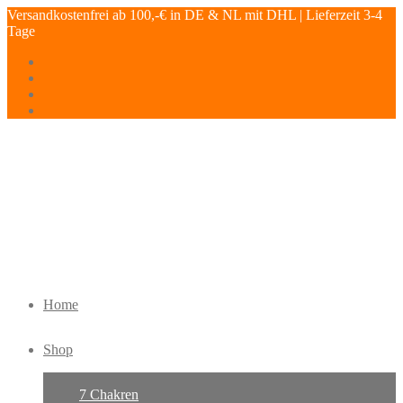
Versandkostenfrei ab 100,-€ in DE & NL mit DHL | Lieferzeit 3-4
Tage
Home
Shop
7 Chakren