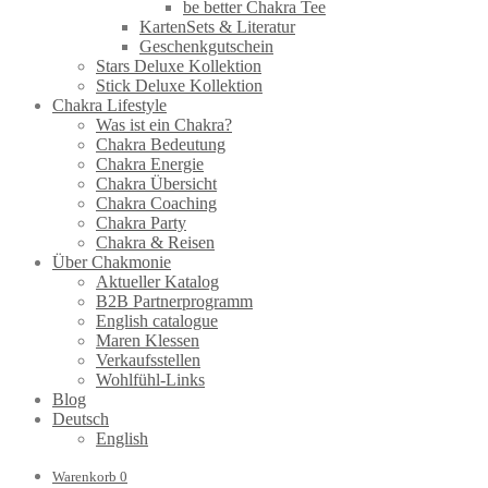
be better Chakra Tee
KartenSets & Literatur
Geschenkgutschein
Stars Deluxe Kollektion
Stick Deluxe Kollektion
Chakra Lifestyle
Was ist ein Chakra?
Chakra Bedeutung
Chakra Energie
Chakra Übersicht
Chakra Coaching
Chakra Party
Chakra & Reisen
Über Chakmonie
Aktueller Katalog
B2B Partnerprogramm
English catalogue
Maren Klessen
Verkaufsstellen
Wohlfühl-Links
Blog
Deutsch
English
Warenkorb
0