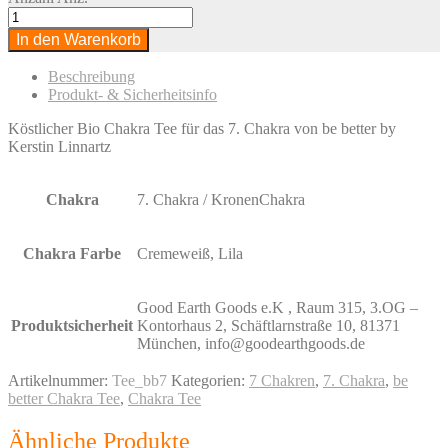
In den Warenkorb
Beschreibung
Produkt- & Sicherheitsinfo
Köstlicher Bio Chakra Tee für das 7. Chakra von be better by
Kerstin Linnartz
Chakra
7. Chakra / KronenChakra
Chakra Farbe
Cremeweiß, Lila
Good Earth Goods e.K , Raum 315, 3.OG –
Produktsicherheit
Kontorhaus 2, Schäftlarnstraße 10, 81371
München, info@goodearthgoods.de
Artikelnummer:
Tee_bb7
Kategorien:
7 Chakren
,
7. Chakra
,
be
better Chakra Tee
,
Chakra Tee
Ähnliche Produkte