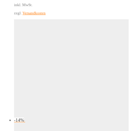
Preis
Preis
inkl. MwSt.
war:
ist:
22,00 €
18,92 €.
zzgl.
Versandkosten
-
14
%