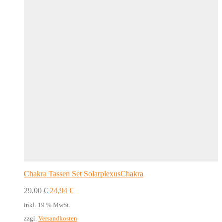
Chakra Tassen Set SolarplexusChakra
Ursprünglicher
Aktueller
29,00
€
24,94
€
Preis
Preis
inkl. 19 % MwSt.
war:
ist:
29,00 €
24,94 €.
zzgl.
Versandkosten