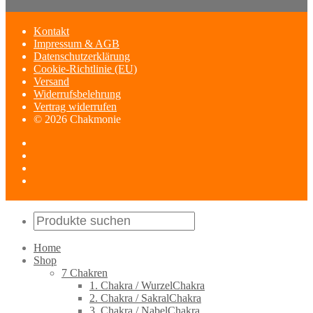
Kontakt
Impressum & AGB
Datenschutzerklärung
Cookie-Richtlinie (EU)
Versand
Widerrufsbelehrung
Vertrag widerrufen
© 2026 Chakmonie
Home
Shop
7 Chakren
1. Chakra / WurzelChakra
2. Chakra / SakralChakra
3. Chakra / NabelChakra