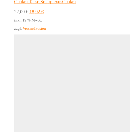
Chakra Tasse SolarplexusChakra
Ursprünglicher
Aktueller
22,00
€
18,92
€
Preis
Preis
inkl. 19 % MwSt.
war:
ist:
22,00 €
18,92 €.
zzgl.
Versandkosten