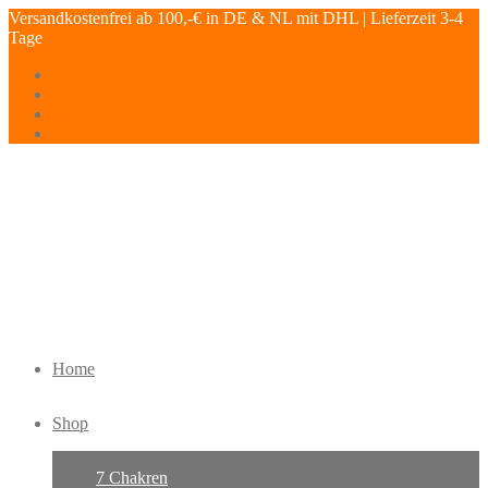
Versandkostenfrei ab 100,-€ in DE & NL mit DHL | Lieferzeit 3-4
Tage
Home
Shop
7 Chakren