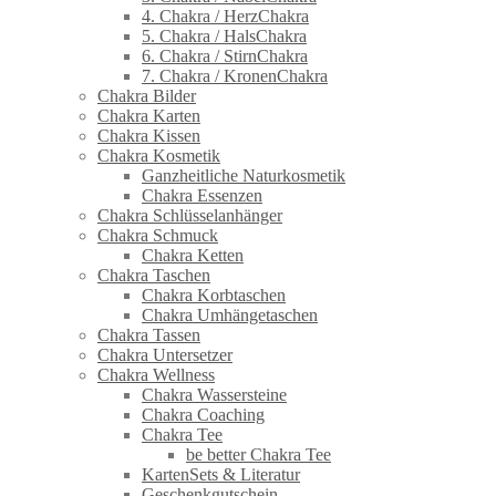
4. Chakra / HerzChakra
5. Chakra / HalsChakra
6. Chakra / StirnChakra
7. Chakra / KronenChakra
Chakra Bilder
Chakra Karten
Chakra Kissen
Chakra Kosmetik
Ganzheitliche Naturkosmetik
Chakra Essenzen
Chakra Schlüsselanhänger
Chakra Schmuck
Chakra Ketten
Chakra Taschen
Chakra Korbtaschen
Chakra Umhängetaschen
Chakra Tassen
Chakra Untersetzer
Chakra Wellness
Chakra Wassersteine
Chakra Coaching
Chakra Tee
be better Chakra Tee
KartenSets & Literatur
Geschenkgutschein