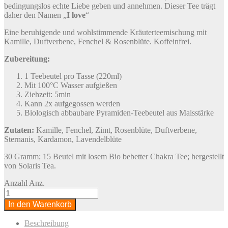
bedingungslos echte Liebe geben und annehmen. Dieser Tee trägt
daher den Namen „
I love
“
Eine beruhigende und wohlstimmende Kräuterteemischung mit
Kamille, Duftverbene, Fenchel & Rosenblüte. Koffeinfrei.
Zubereitung:
1 Teebeutel pro Tasse (220ml)
Mit 100°C Wasser aufgießen
Ziehzeit: 5min
Kann 2x aufgegossen werden
Biologisch abbaubare Pyramiden-Teebeutel aus Maisstärke
Zutaten:
Kamille, Fenchel, Zimt, Rosenblüte, Duftverbene,
Sternanis, Kardamon, Lavendelblüte
30 Gramm; 15 Beutel mit losem Bio bebetter Chakra Tee; hergestellt
von Solaris Tea.
Anzahl
Anz.
In den Warenkorb
Beschreibung