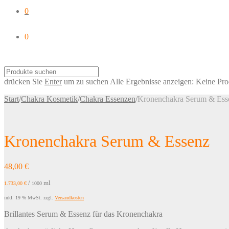
0
0
drücken Sie
Enter
um zu suchen
Alle Ergebnisse anzeigen:
Keine Pro
Start
/
Chakra Kosmetik
/
Chakra Essenzen
/
Kronenchakra Serum & Ess
Kronenchakra Serum & Essenz
48,00
€
/
ml
1.733,00
€
1000
inkl. 19 % MwSt.
zzgl.
Versandkosten
Brillantes Serum & Essenz für das Kronenchakra