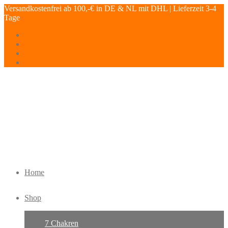
Versandkostenfrei ab 100,-€ in DE & NL mit DHL | Lieferzeit 3-4
Tage
Home
Shop
7 Chakren