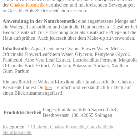
der
Chakra Kosmetik
vermischen und mit kreisenden Bewegungen
in Gesicht, Hals & Dekolleté einmassieren.
Anwendung in der Naturkosmetik
: eine angemessene Menge auf
ein Wattepad aufsprühen und damit die Haut benetzen. Tagsüber bei
Bedarf zusätzlich zur Erfrischung oder als zusätzliche Pflege auf die
Haut aufsprühen. Auch jederzeit über dem Make-up zu verwenden.
Inhaltsstoffe
: Aqua, Centaurea Cyanus Flower Water, Melissa
Officinalis Flower/Leaf/Stem Water, Glycerin, Pentylene Glycol,
Panthenol, Aloe Vera Leaf Extract, Lactobacillus Ferment, Magnolia
Officinalis Bark Extract, Allantoin, Potassium Sorbate, Xanthan
Gum, Parfum
Ein ausführliches Wirkstoff-Lexikon aller Inhaltsstoffe der Chakra-
Kosmetik findest Du
hier
– einfach und verständlich für Dich auf
einen Blick zusammengefasst!
Ungeschminkt natürlich Sapeco GbR,
Produktsicherheit
Beethovenstr. 180, 42655 Solingen
Kategorien:
7 Chakren
,
Chakra Kosmetik
,
Ganzheitliche
Naturkosmetik