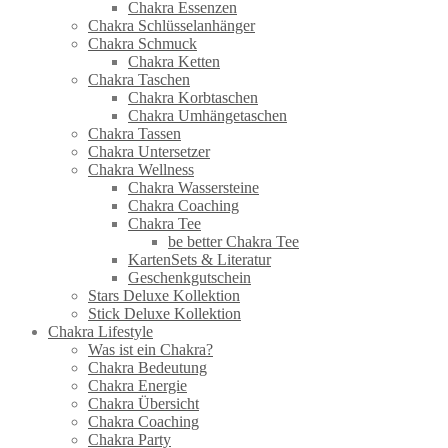
Chakra Essenzen
Chakra Schlüsselanhänger
Chakra Schmuck
Chakra Ketten
Chakra Taschen
Chakra Korbtaschen
Chakra Umhängetaschen
Chakra Tassen
Chakra Untersetzer
Chakra Wellness
Chakra Wassersteine
Chakra Coaching
Chakra Tee
be better Chakra Tee
KartenSets & Literatur
Geschenkgutschein
Stars Deluxe Kollektion
Stick Deluxe Kollektion
Chakra Lifestyle
Was ist ein Chakra?
Chakra Bedeutung
Chakra Energie
Chakra Übersicht
Chakra Coaching
Chakra Party