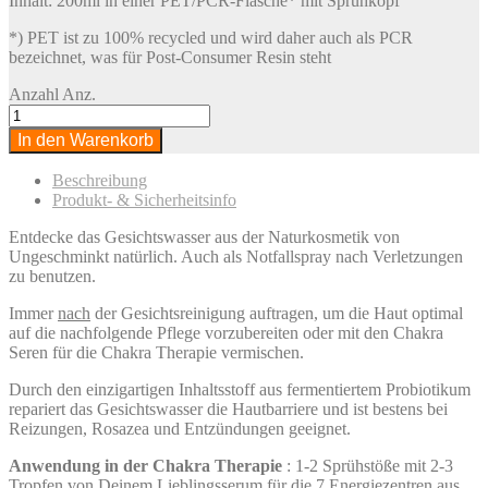
Inhalt: 200ml in einer PET/PCR-Flasche* mit Sprühkopf
*) PET ist zu 100% recycled und wird daher auch als PCR
bezeichnet, was für Post-Consumer Resin steht
Anzahl
Anz.
In den Warenkorb
Beschreibung
Produkt- & Sicherheitsinfo
Entdecke das Gesichtswasser aus der Naturkosmetik von
Ungeschminkt natürlich. Auch als Notfallspray nach Verletzungen
zu benutzen.
Immer
nach
der Gesichtsreinigung auftragen, um die Haut optimal
auf die nachfolgende Pflege vorzubereiten oder mit den Chakra
Seren für die Chakra Therapie vermischen.
Durch den einzigartigen Inhaltsstoff aus fermentiertem Probiotikum
repariert das Gesichtswasser die Hautbarriere und ist bestens bei
Reizungen, Rosazea und Entzündungen geeignet.
Anwendung in der Chakra Therapie
: 1-2 Sprühstöße mit 2-3
Tropfen von Deinem Lieblingsserum für die 7 Energiezentren aus