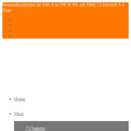
Versandkostenfrei ab 100,-€ in DE & NL mit DHL | Lieferzeit 3-4
Tage
Home
Shop
7 Chakren