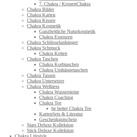
7. Chakra / KronenChakra
Chakra Bilder
Chakra Karten
Chakra Kissen
Chakra Kosmetik
Ganzheitliche Naturkosmetik
Chakra Essenzen
Chakra Schlüsselanhänger
Chakra Schmuck
Chakra Ketten
Chakra Taschen
Chakra Korbtaschen
Chakra Umhängetaschen
Chakra Tassen
Chakra Untersetzer
Chakra Wellness
Chakra Wassersteine
Chakra Coaching
Chakra Tee
be better Chakra Tee
KartenSets & Literatur
Geschenkgutschein
Stars Deluxe Kollektion
Stick Deluxe Kollektion
Chakra Lifestyle