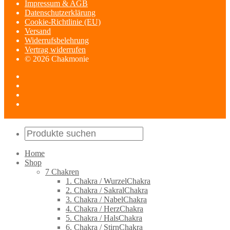
Impressum & AGB
Datenschutzerklärung
Cookie-Richtlinie (EU)
Versand
Widerrufsbelehrung
Vertrag widerrufen
© 2026 Chakmonie
Home
Shop
7 Chakren
1. Chakra / WurzelChakra
2. Chakra / SakralChakra
3. Chakra / NabelChakra
4. Chakra / HerzChakra
5. Chakra / HalsChakra
6. Chakra / StirnChakra