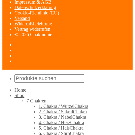
Impressum & AGB
Datenschutzerklärung
Cookie-Richtlinie (EU)
Versand
Widerrufsbelehrung
Vertrag widerrufen
© 2026 Chakmonie
Home
Shop
7 Chakren
1. Chakra / WurzelChakra
2. Chakra / SakralChakra
3. Chakra / NabelChakra
4. Chakra / HerzChakra
5. Chakra / HalsChakra
6. Chakra / StirnChakra