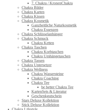
7. Chakra / KronenChakra
Chakra Bilder
Chakra Karten
Chakra Kissen
Chakra Kosmetik
Ganzheitliche Naturkosmetik
Chakra Essenzen
Chakra Schlüsselanhänger
Chakra Schmuck
Chakra Ketten
Chakra Taschen
Chakra Korbtaschen
Chakra Umhängetaschen
Chakra Tassen
Chakra Untersetzer
Chakra Wellness
Chakra Wassersteine
Chakra Coaching
Chakra Tee
be better Chakra Tee
KartenSets & Literatur
Geschenkgutschein
Stars Deluxe Kollektion
Stick Deluxe Kollektion
Chakra Lifestyle