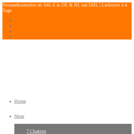
Versandkostenfrei ab 100,-€ in DE & NL mit DHL | Lieferzeit 3-4
Tage
Home
Shop
7 Chakren