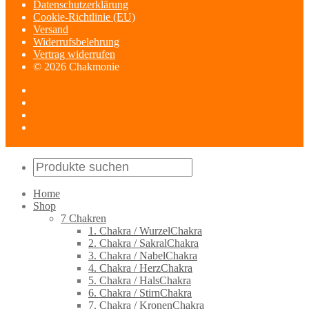
Datenschutzerklärung
Cookie-Richtlinie (EU)
Versand
Widerrufsbelehrung
Vertrag widerrufen
© 2026 Chakmonie
Home
Shop
7 Chakren
1. Chakra / WurzelChakra
2. Chakra / SakralChakra
3. Chakra / NabelChakra
4. Chakra / HerzChakra
5. Chakra / HalsChakra
6. Chakra / StirnChakra
7. Chakra / KronenChakra