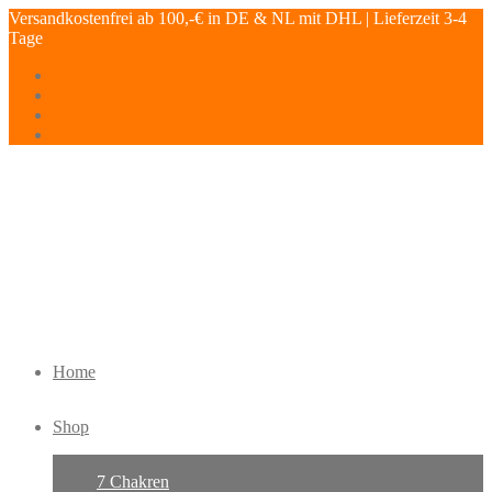
Versandkostenfrei ab 100,-€ in DE & NL mit DHL | Lieferzeit 3-4
Tage
Home
Shop
7 Chakren