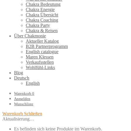
Chakra Bedeutung
Chakra Energie
Chakra Übersicht
Chakra Coaching
Chakra Party
Chakra & Reisen
Über Chakmonie
Aktueller Katalog
B2B Partnerprogramm
English catalogue
Maren Klessen
Verkaufsstellen
Wohlfühl-Links
Blog
Deutsch
English
Warenkorb
0
Anmelden
Wunschliste
Warenkorb
Schließen
Aktualisierung…
Es befinden sich keine Produkte im Warenkorb.