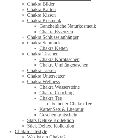
Chakra Bilder
Chakra Karten
Chakra Kissen
Chakra Kosmetik
Ganzheitliche Naturkosmetik
Chakra Essenzen
Chakra Schlüsselanhänger
Chakra Schmuck
Chakra Ketten
Chakra Taschen
Chakra Korbtaschen
Chakra Umhängetaschen
Chakra Tassen
Chakra Untersetzer
Chakra Wellness
Chakra Wassersteine
Chakra Coaching
Chakra Tee
be better Chakra Tee
KartenSets & Literatur
Geschenkgutschein
Stars Deluxe Kollektion
Stick Deluxe Kollektion
Chakra Lifestyle
Was ist ein Chakra?