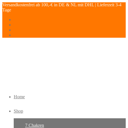
Versandkostenfrei ab 100,-€ in DE & NL mit DHL | Lieferzeit 3-4
Tage
Home
Shop
7 Chakren