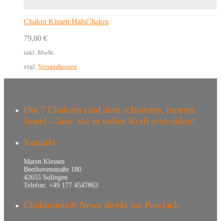
Chakra Kissen HalsChakra
79,00
€
inkl. MwSt.
zzgl.
Versandkosten
Die 7 Chakren sind dein schönstes, inneres
Juwel – lass‘ sie in voller Kraft erstrahlen!
Kontakt
Maren Klessen
Beethovenstraße 180
42655 Solingen
Telefon: +49 177 4547863
Chakmonie® News direkt ins Postfach