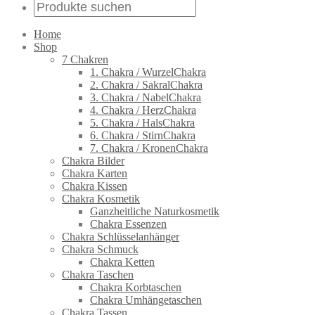
Home
Shop
7 Chakren
1. Chakra / WurzelChakra
2. Chakra / SakralChakra
3. Chakra / NabelChakra
4. Chakra / HerzChakra
5. Chakra / HalsChakra
6. Chakra / StirnChakra
7. Chakra / KronenChakra
Chakra Bilder
Chakra Karten
Chakra Kissen
Chakra Kosmetik
Ganzheitliche Naturkosmetik
Chakra Essenzen
Chakra Schlüsselanhänger
Chakra Schmuck
Chakra Ketten
Chakra Taschen
Chakra Korbtaschen
Chakra Umhängetaschen
Chakra Tassen