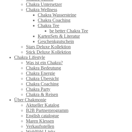
Chakra Untersetzer
Chakra Wellness
Chakra Wassersteine
Chakra Coaching
Chakra Tee
be better Chakra Tee
KartenSets & Literatur
Geschenkgutschein
Stars Deluxe Kollektion
Stick Deluxe Kollektion
Chakra Lifestyle
Was ist ein Chakra?
Chakra Bedeutung
Chakra Energie
Chakra Übersicht
Chakra Coaching
Chakra Party
Chakra & Reisen
Über Chakmonie
Aktueller Katalog
B2B Partnerprogramm
English catalogue
Maren Klessen
Verkaufsstellen
Wohlfühl-Links