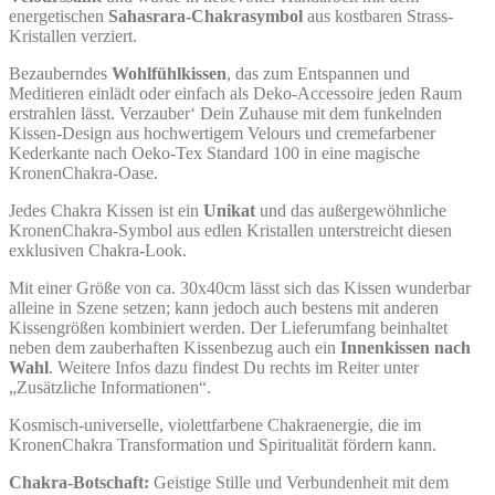
energetischen
Sahasrara-Chakrasymbol
aus kostbaren Strass-
Kristallen verziert.
Bezauberndes
Wohlfühlkissen
, das zum Entspannen und
Meditieren einlädt oder einfach als Deko-Accessoire jeden Raum
erstrahlen lässt. Verzauber‘ Dein Zuhause mit dem funkelnden
Kissen-Design aus hochwertigem Velours und cremefarbener
Kederkante nach Oeko-Tex Standard 100 in eine magische
KronenChakra-Oase.
Jedes Chakra Kissen ist ein
Uni
kat
und das außergewöhnliche
KronenChakra-Symbol aus edlen Kristallen unterstreicht diesen
exklusiven Chakra-Look.
Mit einer Größe von ca. 30x40cm lässt sich das Kissen wunderbar
alleine in Szene setzen; kann jedoch auch bestens mit anderen
Kissengrößen kombiniert werden. Der Lieferumfang beinhaltet
neben dem zauberhaften Kissenbezug auch ein
Innenkissen nach
Wahl
. Weitere Infos dazu findest Du rechts im Reiter unter
„Zusätzliche Informationen“.
Kosmisch-universelle, violettfarbene Chakraenergie, die im
KronenChakra Transformation und Spiritualität fördern kann.
Chakra-Botschaft:
Geistige Stille und Verbundenheit mit dem