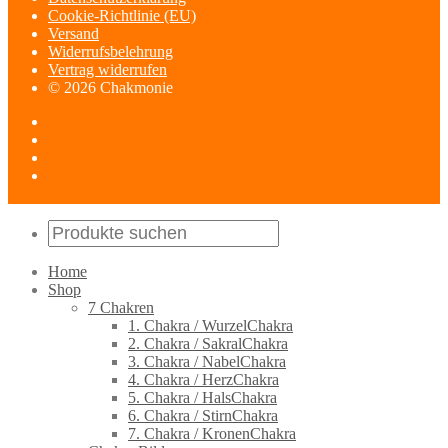
Cookie-Richtlinie (EU)
Versand
Widerrufsbelehrung
Vertrag widerrufen
© 2026 Chakmonie
Home
Shop
7 Chakren
1. Chakra / WurzelChakra
2. Chakra / SakralChakra
3. Chakra / NabelChakra
4. Chakra / HerzChakra
5. Chakra / HalsChakra
6. Chakra / StirnChakra
7. Chakra / KronenChakra