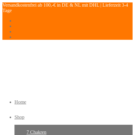
Versandkostenfrei ab 100,-€ in DE & NL mit DHL | Lieferzeit 3-4
Tage
Home
Shop
7 Chakren