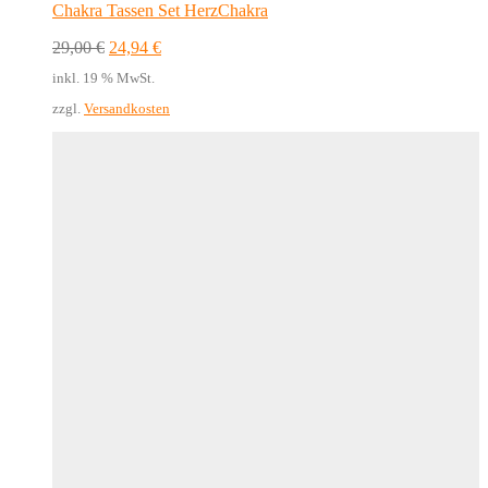
Chakra Tassen Set HerzChakra
Ursprünglicher
Aktueller
29,00
€
24,94
€
Preis
Preis
inkl. 19 % MwSt.
war:
ist:
29,00 €
24,94 €.
zzgl.
Versandkosten