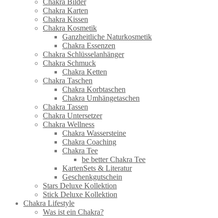
Chakra Bilder
Chakra Karten
Chakra Kissen
Chakra Kosmetik
Ganzheitliche Naturkosmetik
Chakra Essenzen
Chakra Schlüsselanhänger
Chakra Schmuck
Chakra Ketten
Chakra Taschen
Chakra Korbtaschen
Chakra Umhängetaschen
Chakra Tassen
Chakra Untersetzer
Chakra Wellness
Chakra Wassersteine
Chakra Coaching
Chakra Tee
be better Chakra Tee
KartenSets & Literatur
Geschenkgutschein
Stars Deluxe Kollektion
Stick Deluxe Kollektion
Chakra Lifestyle
Was ist ein Chakra?