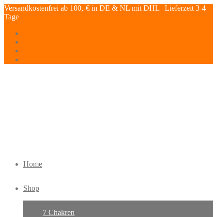
Versandkostenfrei ab 100,-€ in DE & NL mit DHL | Lieferzeit 3-4
Tage
Home
Shop
7 Chakren