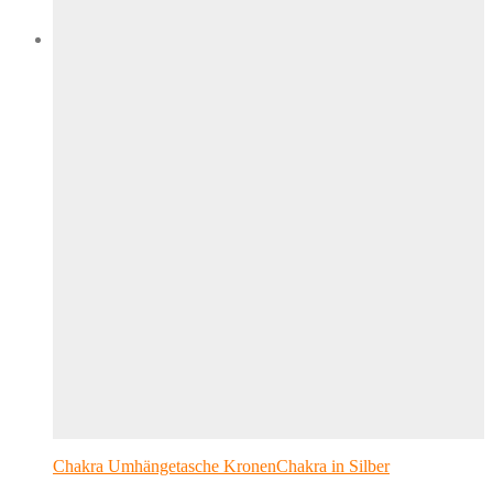
Chakra Umhängetasche KronenChakra in Silber