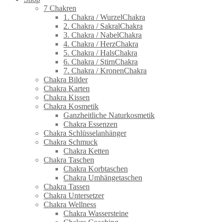
7 Chakren
1. Chakra / WurzelChakra
2. Chakra / SakralChakra
3. Chakra / NabelChakra
4. Chakra / HerzChakra
5. Chakra / HalsChakra
6. Chakra / StirnChakra
7. Chakra / KronenChakra
Chakra Bilder
Chakra Karten
Chakra Kissen
Chakra Kosmetik
Ganzheitliche Naturkosmetik
Chakra Essenzen
Chakra Schlüsselanhänger
Chakra Schmuck
Chakra Ketten
Chakra Taschen
Chakra Korbtaschen
Chakra Umhängetaschen
Chakra Tassen
Chakra Untersetzer
Chakra Wellness
Chakra Wassersteine