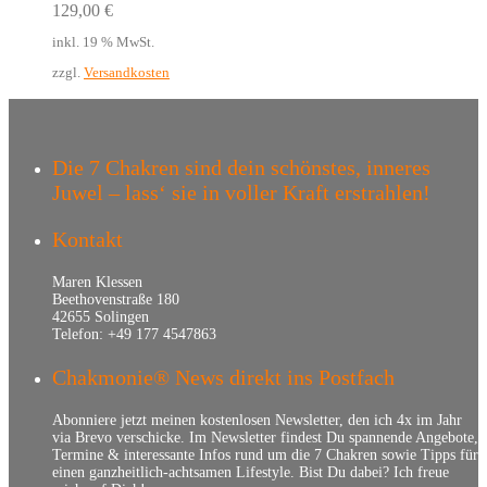
129,00
€
inkl. 19 % MwSt.
zzgl.
Versandkosten
Die 7 Chakren sind dein schönstes, inneres
Juwel – lass‘ sie in voller Kraft erstrahlen!
Kontakt
Maren Klessen
Beethovenstraße 180
42655 Solingen
Telefon: +49 177 4547863
Chakmonie® News direkt ins Postfach
Abonniere jetzt meinen kostenlosen Newsletter, den ich 4x im Jahr
via Brevo verschicke. Im Newsletter findest Du spannende Angebote,
Termine & interessante Infos rund um die 7 Chakren sowie Tipps für
einen ganzheitlich-achtsamen Lifestyle. Bist Du dabei? Ich freue