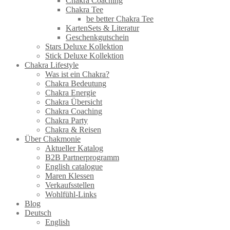
Chakra Coaching
Chakra Tee
be better Chakra Tee
KartenSets & Literatur
Geschenkgutschein
Stars Deluxe Kollektion
Stick Deluxe Kollektion
Chakra Lifestyle
Was ist ein Chakra?
Chakra Bedeutung
Chakra Energie
Chakra Übersicht
Chakra Coaching
Chakra Party
Chakra & Reisen
Über Chakmonie
Aktueller Katalog
B2B Partnerprogramm
English catalogue
Maren Klessen
Verkaufsstellen
Wohlfühl-Links
Blog
Deutsch
English