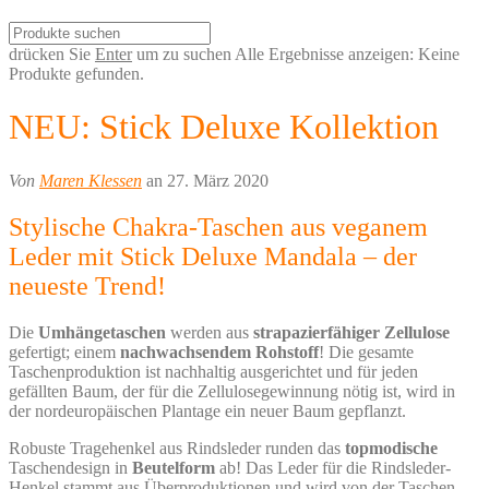
drücken Sie
Enter
um zu suchen
Alle Ergebnisse anzeigen:
Keine
Produkte gefunden.
NEU: Stick Deluxe Kollektion
Von
Maren Klessen
an 27. März 2020
Stylische Chakra-Taschen aus veganem
Leder mit Stick Deluxe Mandala – der
neueste Trend!
Die
Umhängetaschen
werden aus
strapazierfähiger Zellulose
gefertigt; einem
nachwachsendem Rohstoff
! Die gesamte
Taschenproduktion ist nachhaltig ausgerichtet und für jeden
gefällten Baum, der für die Zellulosegewinnung nötig ist, wird in
der nordeuropäischen Plantage ein neuer Baum gepflanzt.
Robuste Tragehenkel aus Rindsleder runden das
topmodische
Taschendesign in
Beutelform
ab! Das Leder für die Rindsleder-
Henkel stammt aus Überproduktionen und wird von der Taschen-