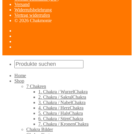
Versand
Widerrufsbelehrung
Vertrag widerrufen
© 2026 Chakmonie
Home
Shop
7 Chakren
1. Chakra / WurzelChakra
2. Chakra / SakralChakra
3. Chakra / NabelChakra
4. Chakra / HerzChakra
5. Chakra / HalsChakra
6. Chakra / StirnChakra
7. Chakra / KronenChakra
Chakra Bilder