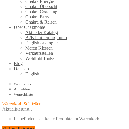
Chakra Energie
Chakra Übersicht
Chakra Coaching
Chakra Party
Chakra & Reisen
Über Chakmonie
Aktueller Katalog
B2B Partnerprogramm
English catalogue
Maren Klessen
Verkaufsstellen
Wohlfühl-Links
Blog
Deutsch
English
Warenkorb
0
Anmelden
Wunschliste
Warenkorb
Schließen
Aktualisierung…
Es befinden sich keine Produkte im Warenkorb.
Einkauf fortsetzen