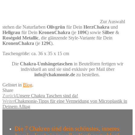
Zur Auswahl
stehen die Naturfarben
Olivgrün
für Dein
HerzChakra
und
Hellgrau
für Dein
KronenChakra
(je
109€
) sowie
Silber
&
Roségold Metallic
, die glänzende Style-Variante für Dein
KronenChakra
(je
129€
).
Taschengröße: ca. 36 x 35 x 15 cm
Die
Chakra-Umhängetaschen
in Beutelform fertigen wir
individuell an und sie sind exklusiv per Mail
über
info@chakmonie.de
zu bestellen.
Gelistet in
Blog
.
Share
Zurück
Unsere Chakra Taschen sind da!
Weiter
Chakmonie-Tipps für eine Vermeidung von Microplastik in
Deinem Alltag
Die 7 Chakren sind dein schönstes, inneres