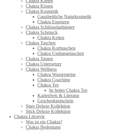
Chakra Karten
Chakra Kissen
Chakra Kosmetik
Ganzheitliche Naturkosmetik
Chakra Essenzen
Chakra Schlüsselanhänger
Chakra Schmuck
Chakra Ketten
Chakra Taschen
Chakra Korbtaschen
Chakra Umhängetaschen
Chakra Tassen
Chakra Untersetzer
Chakra Wellness
Chakra Wassersteine
Chakra Coaching
Chakra Tee
be better Chakra Tee
KartenSets & Literatur
Geschenkgutschein
Stars Deluxe Kollektion
Stick Deluxe Kollektion
Chakra Lifestyle
Was ist ein Chakra?
Chakra Bedeutung