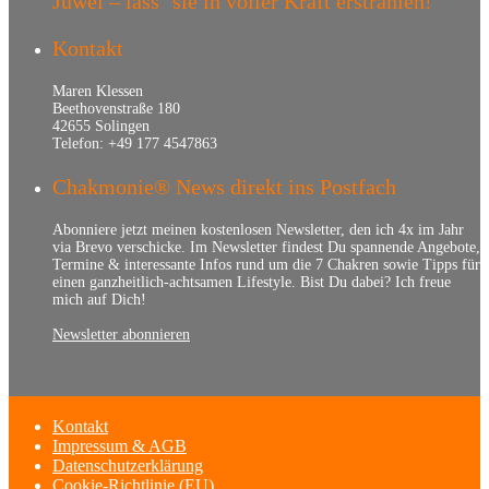
Juwel – lass‘ sie in voller Kraft erstrahlen!
Kontakt
Maren Klessen
Beethovenstraße 180
42655 Solingen
Telefon: +49 177 4547863
Chakmonie® News direkt ins Postfach
Abonniere jetzt meinen kostenlosen Newsletter, den ich 4x im Jahr
via Brevo verschicke. Im Newsletter findest Du spannende Angebote,
Termine & interessante Infos rund um die 7 Chakren sowie Tipps für
einen ganzheitlich-achtsamen Lifestyle. Bist Du dabei? Ich freue
mich auf Dich!
Newsletter abonnieren
Kontakt
Impressum & AGB
Datenschutzerklärung
Cookie-Richtlinie (EU)