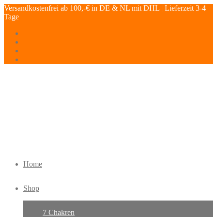
Versandkostenfrei ab 100,-€ in DE & NL mit DHL | Lieferzeit 3-4
Tage
Home
Shop
7 Chakren