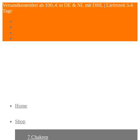
Versandkostenfrei ab 100,-€ in DE & NL mit DHL | Lieferzeit 3-4
Tage
Home
Shop
7 Chakren