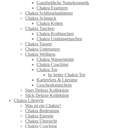
Ganzheitliche Naturkosmetik
Chakra Essenzen
Chakra Schlüsselanhänger
Chakra Schmuck
Chakra Ketten
Chakra Taschen
Chakra Korbtaschen
Chakra Umhängetaschen
Chakra Tassen
Chakra Untersetzer
Chakra Wellness
Chakra Wassersteine
Chakra Coaching
Chakra Tee
be better Chakra Tee
KartenSets & Literatur
Geschenkgutschein
Stars Deluxe Kollektion
Stick Deluxe Kollektion
Chakra Lifestyle
Was ist ein Chakra?
Chakra Bedeutung
Chakra Energie
Chakra Übersicht
Chakra Coaching