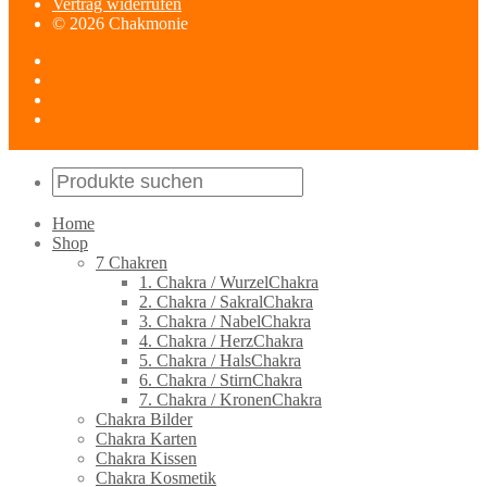
Vertrag widerrufen
© 2026 Chakmonie
Home
Shop
7 Chakren
1. Chakra / WurzelChakra
2. Chakra / SakralChakra
3. Chakra / NabelChakra
4. Chakra / HerzChakra
5. Chakra / HalsChakra
6. Chakra / StirnChakra
7. Chakra / KronenChakra
Chakra Bilder
Chakra Karten
Chakra Kissen
Chakra Kosmetik