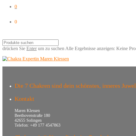
0
0
drücken Sie
Enter
um zu suchen
Alle Ergebnisse anzeigen:
Keine Pro
Die 7 Chakren sind dein schönstes, inneres Juwel –
Kontakt
Maren Klessen
Beethovenstraße 180
42655 Solingen
Telefon: +49 177 4547863