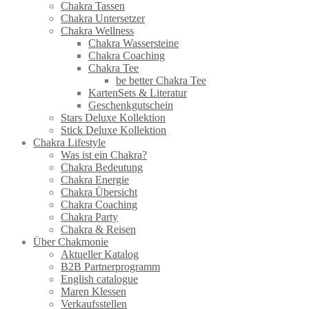
Chakra Tassen
Chakra Untersetzer
Chakra Wellness
Chakra Wassersteine
Chakra Coaching
Chakra Tee
be better Chakra Tee
KartenSets & Literatur
Geschenkgutschein
Stars Deluxe Kollektion
Stick Deluxe Kollektion
Chakra Lifestyle
Was ist ein Chakra?
Chakra Bedeutung
Chakra Energie
Chakra Übersicht
Chakra Coaching
Chakra Party
Chakra & Reisen
Über Chakmonie
Aktueller Katalog
B2B Partnerprogramm
English catalogue
Maren Klessen
Verkaufsstellen