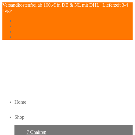
Versandkostenfrei ab 100,-€ in DE & NL mit DHL | Lieferzeit 3-4
Tage
Home
Shop
7 Chakren