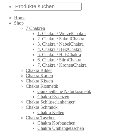
Home
Shop
7 Chakren
1. Chakra / WurzelChakra
2. Chakra / SakralChakra
3. Chakra / NabelChakra
4. Chakra / HerzChakra
5. Chakra / HalsChakra
6. Chakra / StirnChakra
7. Chakra / KronenChakra
Chakra Bilder
Chakra Karten
Chakra Kissen
Chakra Kosmetik
Ganzheitliche Naturkosmetik
Chakra Essenzen
Chakra Schlüsselanhänger
Chakra Schmuck
Chakra Ketten
Chakra Taschen
Chakra Korbtaschen
Chakra Umhängetaschen