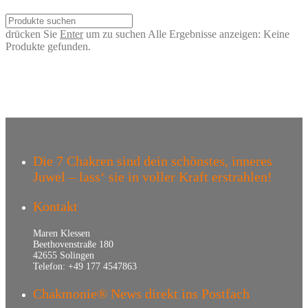
drücken Sie
Enter
um zu suchen
Alle Ergebnisse anzeigen:
Keine
Produkte gefunden.
Die 7 Chakren sind dein schönstes, inneres
Juwel – lass‘ sie in voller Kraft erstrahlen!
Kontakt
Maren Klessen
Beethovenstraße 180
42655 Solingen
Telefon: +49 177 4547863
Chakmonie® News direkt ins Postfach