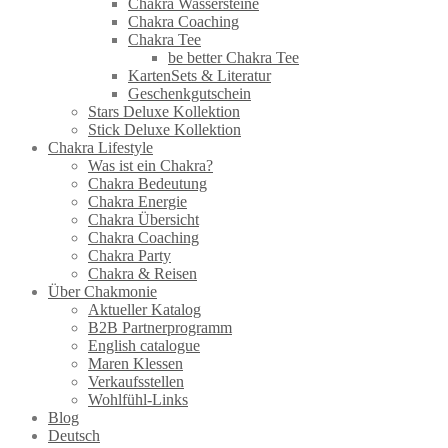
Chakra Wassersteine
Chakra Coaching
Chakra Tee
be better Chakra Tee
KartenSets & Literatur
Geschenkgutschein
Stars Deluxe Kollektion
Stick Deluxe Kollektion
Chakra Lifestyle
Was ist ein Chakra?
Chakra Bedeutung
Chakra Energie
Chakra Übersicht
Chakra Coaching
Chakra Party
Chakra & Reisen
Über Chakmonie
Aktueller Katalog
B2B Partnerprogramm
English catalogue
Maren Klessen
Verkaufsstellen
Wohlfühl-Links
Blog
Deutsch