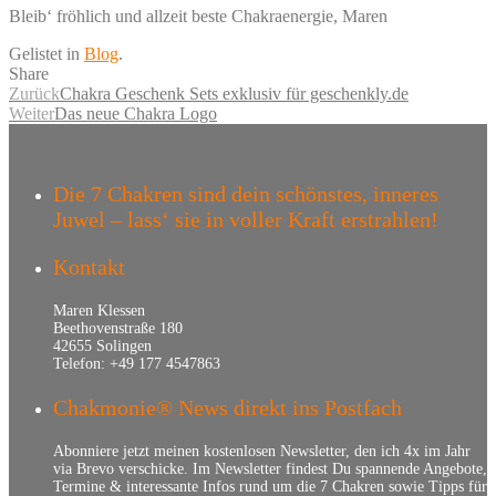
Bleib‘ fröhlich und allzeit beste Chakraenergie, Maren
Gelistet in
Blog
.
Share
Zurück
Chakra Geschenk Sets exklusiv für geschenkly.de
Weiter
Das neue Chakra Logo
Die 7 Chakren sind dein schönstes, inneres
Juwel – lass‘ sie in voller Kraft erstrahlen!
Kontakt
Maren Klessen
Beethovenstraße 180
42655 Solingen
Telefon: +49 177 4547863
Chakmonie® News direkt ins Postfach
Abonniere jetzt meinen kostenlosen Newsletter, den ich 4x im Jahr
via Brevo verschicke. Im Newsletter findest Du spannende Angebote,
Termine & interessante Infos rund um die 7 Chakren sowie Tipps für