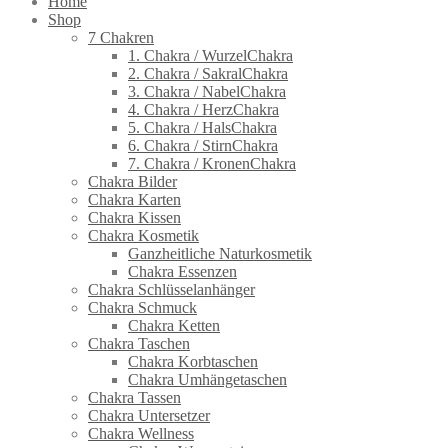
Home
Shop
7 Chakren
1. Chakra / WurzelChakra
2. Chakra / SakralChakra
3. Chakra / NabelChakra
4. Chakra / HerzChakra
5. Chakra / HalsChakra
6. Chakra / StirnChakra
7. Chakra / KronenChakra
Chakra Bilder
Chakra Karten
Chakra Kissen
Chakra Kosmetik
Ganzheitliche Naturkosmetik
Chakra Essenzen
Chakra Schlüsselanhänger
Chakra Schmuck
Chakra Ketten
Chakra Taschen
Chakra Korbtaschen
Chakra Umhängetaschen
Chakra Tassen
Chakra Untersetzer
Chakra Wellness