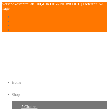
Versandkostenfrei ab 100,-€ in DE & NL mit DHL | Lieferzeit 3-4
Tage
Home
Shop
7 Chakren