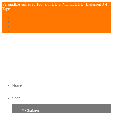
Versandkostenfrei ab 100,-€ in DE & NL mit DHL | Lieferzeit 3-4
Tage
Home
Shop
7 Chakren