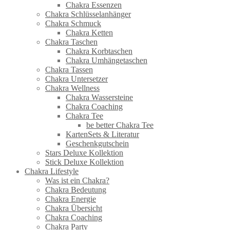
Chakra Essenzen
Chakra Schlüsselanhänger
Chakra Schmuck
Chakra Ketten
Chakra Taschen
Chakra Korbtaschen
Chakra Umhängetaschen
Chakra Tassen
Chakra Untersetzer
Chakra Wellness
Chakra Wassersteine
Chakra Coaching
Chakra Tee
be better Chakra Tee
KartenSets & Literatur
Geschenkgutschein
Stars Deluxe Kollektion
Stick Deluxe Kollektion
Chakra Lifestyle
Was ist ein Chakra?
Chakra Bedeutung
Chakra Energie
Chakra Übersicht
Chakra Coaching
Chakra Party