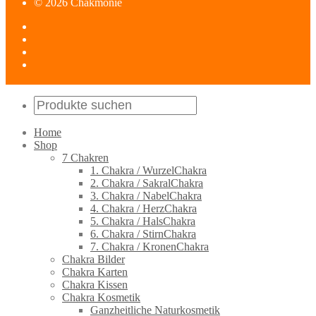
© 2026 Chakmonie
Home
Shop
7 Chakren
1. Chakra / WurzelChakra
2. Chakra / SakralChakra
3. Chakra / NabelChakra
4. Chakra / HerzChakra
5. Chakra / HalsChakra
6. Chakra / StirnChakra
7. Chakra / KronenChakra
Chakra Bilder
Chakra Karten
Chakra Kissen
Chakra Kosmetik
Ganzheitliche Naturkosmetik