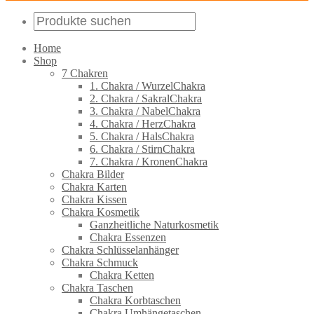
Home
Shop
7 Chakren
1. Chakra / WurzelChakra
2. Chakra / SakralChakra
3. Chakra / NabelChakra
4. Chakra / HerzChakra
5. Chakra / HalsChakra
6. Chakra / StirnChakra
7. Chakra / KronenChakra
Chakra Bilder
Chakra Karten
Chakra Kissen
Chakra Kosmetik
Ganzheitliche Naturkosmetik
Chakra Essenzen
Chakra Schlüsselanhänger
Chakra Schmuck
Chakra Ketten
Chakra Taschen
Chakra Korbtaschen
Chakra Umhängetaschen