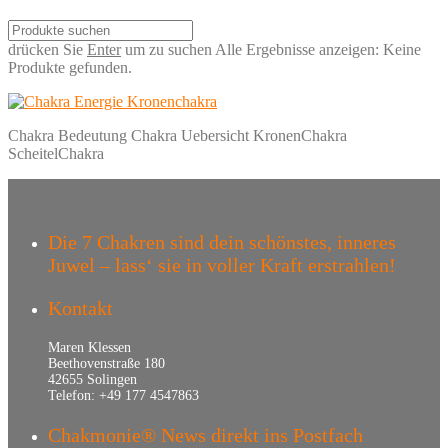
drücken Sie
Enter
um zu suchen
Alle Ergebnisse anzeigen:
Keine
Produkte gefunden.
Chakra Bedeutung Chakra Uebersicht KronenChakra
ScheitelChakra
Die 7 Chakren sind dein schönstes, inneres
Juwel – lass‘ sie in voller Kraft erstrahlen!
Kontakt
Maren Klessen
Beethovenstraße 180
42655 Solingen
Telefon: +49 177 4547863
Chakmonie® News direkt ins Postfach