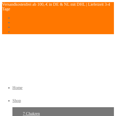
Versandkostenfrei ab 100,-€ in DE & NL mit DHL | Lieferzeit 3-4
Tage
Home
Shop
7 Chakren