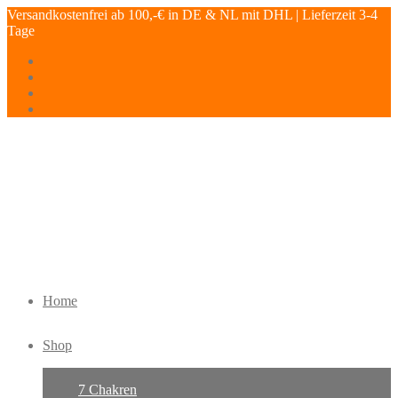
Versandkostenfrei ab 100,-€ in DE & NL mit DHL | Lieferzeit 3-4
Tage
Home
Shop
7 Chakren