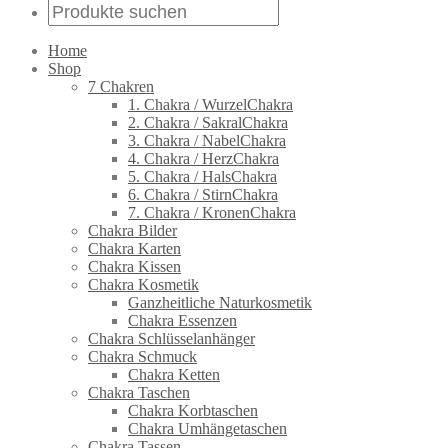
Home
Shop
7 Chakren
1. Chakra / WurzelChakra
2. Chakra / SakralChakra
3. Chakra / NabelChakra
4. Chakra / HerzChakra
5. Chakra / HalsChakra
6. Chakra / StirnChakra
7. Chakra / KronenChakra
Chakra Bilder
Chakra Karten
Chakra Kissen
Chakra Kosmetik
Ganzheitliche Naturkosmetik
Chakra Essenzen
Chakra Schlüsselanhänger
Chakra Schmuck
Chakra Ketten
Chakra Taschen
Chakra Korbtaschen
Chakra Umhängetaschen
Chakra Tassen