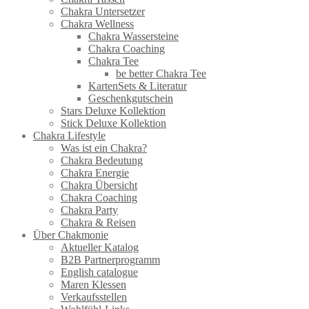
Chakra Untersetzer
Chakra Wellness
Chakra Wassersteine
Chakra Coaching
Chakra Tee
be better Chakra Tee
KartenSets & Literatur
Geschenkgutschein
Stars Deluxe Kollektion
Stick Deluxe Kollektion
Chakra Lifestyle
Was ist ein Chakra?
Chakra Bedeutung
Chakra Energie
Chakra Übersicht
Chakra Coaching
Chakra Party
Chakra & Reisen
Über Chakmonie
Aktueller Katalog
B2B Partnerprogramm
English catalogue
Maren Klessen
Verkaufsstellen