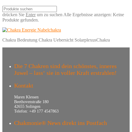
drücken Sie
Enter
um zu suchen
Alle Ergebnisse anzeigen:
Keine
Produkte gefunden.
Chakra Bedeutung Chakra Uebersicht SolarplexusChakra
Die 7 Chakren sind dein schönstes, inneres
Juwel – lass‘ sie in voller Kraft erstrahlen!
Kontakt
Maren Klessen
Beethovenstraße 180
42655 Solingen
Telefon: +49 177 4547863
Chakmonie® News direkt ins Postfach