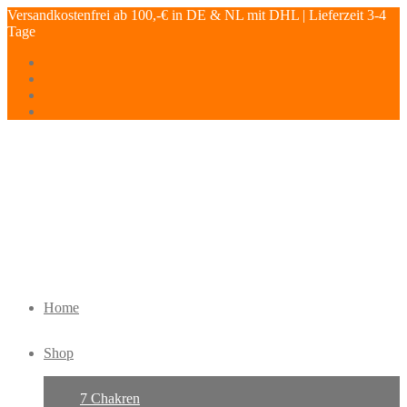
Versandkostenfrei ab 100,-€ in DE & NL mit DHL | Lieferzeit 3-4
Tage
Home
Shop
7 Chakren