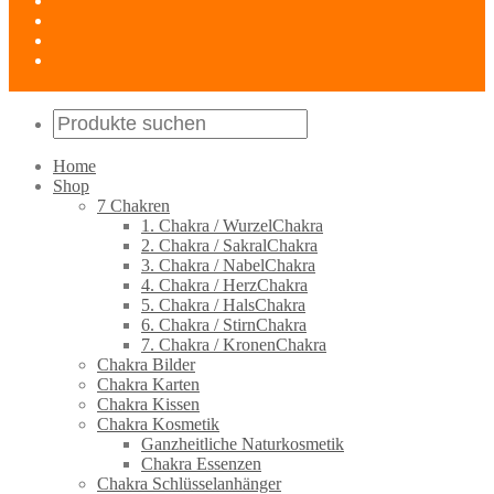
Home
Shop
7 Chakren
1. Chakra / WurzelChakra
2. Chakra / SakralChakra
3. Chakra / NabelChakra
4. Chakra / HerzChakra
5. Chakra / HalsChakra
6. Chakra / StirnChakra
7. Chakra / KronenChakra
Chakra Bilder
Chakra Karten
Chakra Kissen
Chakra Kosmetik
Ganzheitliche Naturkosmetik
Chakra Essenzen
Chakra Schlüsselanhänger