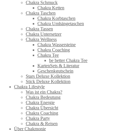
Chakra Schmuck
Chakra Ketten
Chakra Taschen
Chakra Korbtaschen
Chakra Umhängetaschen
Chakra Tassen
Chakra Untersetzer
Chakra Wellness
Chakra Wassersteine
Chakra Coaching
Chakra Tee
be better Chakra Tee
KartenSets & Literatur
Geschenkgutschein
Stars Deluxe Kollektion
Stick Deluxe Kollektion
Chakra Lifestyle
Was ist ein Chakra?
Chakra Bedeutung
Chakra Energie
Chakra Übersicht
Chakra Coaching
Chakra Party
Chakra & Reisen
Über Chakmonie