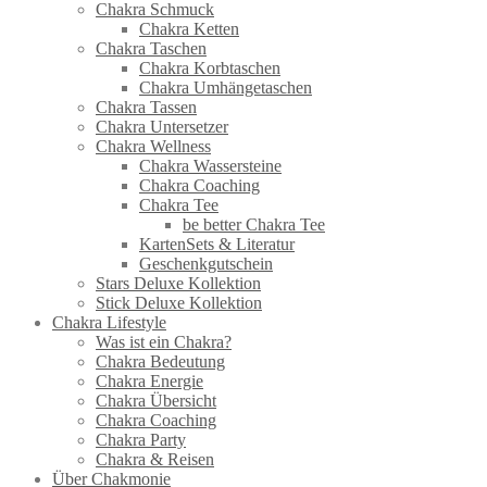
Chakra Schmuck
Chakra Ketten
Chakra Taschen
Chakra Korbtaschen
Chakra Umhängetaschen
Chakra Tassen
Chakra Untersetzer
Chakra Wellness
Chakra Wassersteine
Chakra Coaching
Chakra Tee
be better Chakra Tee
KartenSets & Literatur
Geschenkgutschein
Stars Deluxe Kollektion
Stick Deluxe Kollektion
Chakra Lifestyle
Was ist ein Chakra?
Chakra Bedeutung
Chakra Energie
Chakra Übersicht
Chakra Coaching
Chakra Party
Chakra & Reisen
Über Chakmonie