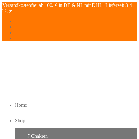
Versandkostenfrei ab 100,-€ in DE & NL mit DHL | Lieferzeit 3-4
Tage
Home
Shop
7 Chakren