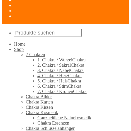
Home
Shop
7 Chakren
1. Chakra / WurzelChakra
2. Chakra / SakralChakra
3. Chakra / NabelChakra
4. Chakra / HerzChakra
5. Chakra / HalsChakra
6. Chakra / StirnChakra
7. Chakra / KronenChakra
Chakra Bilder
Chakra Karten
Chakra Kissen
Chakra Kosmetik
Ganzheitliche Naturkosmetik
Chakra Essenzen
Chakra Schlüsselanhänger