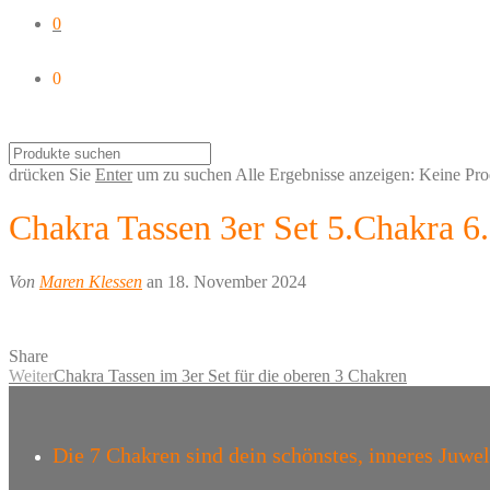
0
0
drücken Sie
Enter
um zu suchen
Alle Ergebnisse anzeigen:
Keine Pro
Chakra Tassen 3er Set 5.Chakra 6
Von
Maren Klessen
an 18. November 2024
Share
Weiter
Chakra Tassen im 3er Set für die oberen 3 Chakren
Die 7 Chakren sind dein schönstes, inneres Juwel –