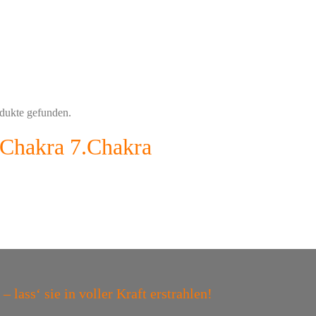
dukte gefunden.
.Chakra 7.Chakra
 lass‘ sie in voller Kraft erstrahlen!