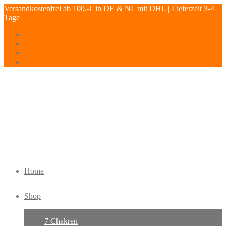
Versandkostenfrei ab 100,-€ in DE & NL mit DHL | Lieferzeit 3-4
Tage
Home
Shop
7 Chakren