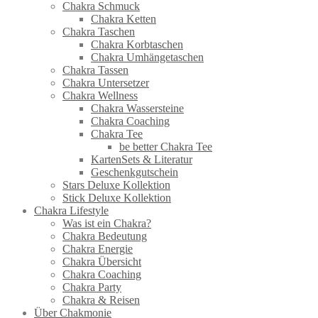
Chakra Schmuck
Chakra Ketten
Chakra Taschen
Chakra Korbtaschen
Chakra Umhängetaschen
Chakra Tassen
Chakra Untersetzer
Chakra Wellness
Chakra Wassersteine
Chakra Coaching
Chakra Tee
be better Chakra Tee
KartenSets & Literatur
Geschenkgutschein
Stars Deluxe Kollektion
Stick Deluxe Kollektion
Chakra Lifestyle
Was ist ein Chakra?
Chakra Bedeutung
Chakra Energie
Chakra Übersicht
Chakra Coaching
Chakra Party
Chakra & Reisen
Über Chakmonie