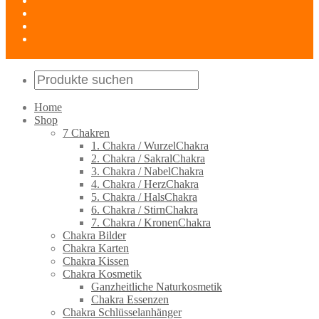
Home
Shop
7 Chakren
1. Chakra / WurzelChakra
2. Chakra / SakralChakra
3. Chakra / NabelChakra
4. Chakra / HerzChakra
5. Chakra / HalsChakra
6. Chakra / StirnChakra
7. Chakra / KronenChakra
Chakra Bilder
Chakra Karten
Chakra Kissen
Chakra Kosmetik
Ganzheitliche Naturkosmetik
Chakra Essenzen
Chakra Schlüsselanhänger