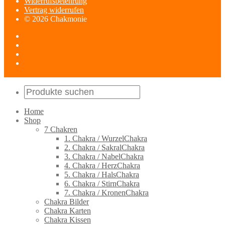
Widerrufsbelehrung
Vertrag widerrufen
© 2026 Chakmonie
Home
Shop
7 Chakren
1. Chakra / WurzelChakra
2. Chakra / SakralChakra
3. Chakra / NabelChakra
4. Chakra / HerzChakra
5. Chakra / HalsChakra
6. Chakra / StirnChakra
7. Chakra / KronenChakra
Chakra Bilder
Chakra Karten
Chakra Kissen