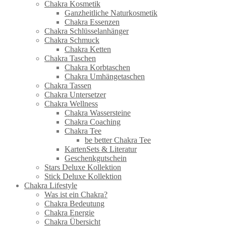
Chakra Kosmetik
Ganzheitliche Naturkosmetik
Chakra Essenzen
Chakra Schlüsselanhänger
Chakra Schmuck
Chakra Ketten
Chakra Taschen
Chakra Korbtaschen
Chakra Umhängetaschen
Chakra Tassen
Chakra Untersetzer
Chakra Wellness
Chakra Wassersteine
Chakra Coaching
Chakra Tee
be better Chakra Tee
KartenSets & Literatur
Geschenkgutschein
Stars Deluxe Kollektion
Stick Deluxe Kollektion
Chakra Lifestyle
Was ist ein Chakra?
Chakra Bedeutung
Chakra Energie
Chakra Übersicht