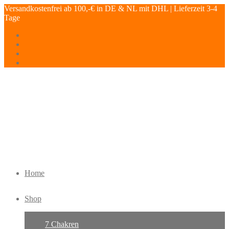
Versandkostenfrei ab 100,-€ in DE & NL mit DHL | Lieferzeit 3-4
Tage
Home
Shop
7 Chakren