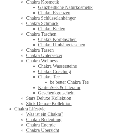
Chakra Kosmetik
Ganzheitliche Naturkosmetik
Chakra Essenzen
Chakra Schlüsselanhänger
Chakra Schmuck
Chakra Ketten
Chakra Taschen
Chakra Korbtaschen
Chakra Umhängetaschen
Chakra Tassen
Chakra Untersetzer
Chakra Wellness
Chakra Wassersteine
Chakra Coaching
Chakra Tee
be better Chakra Tee
KartenSets & Literatur
Geschenkgutschein
Stars Deluxe Kollektion
Stick Deluxe Kollektion
Chakra Lifestyle
Was ist ein Chakra?
Chakra Bedeutung
Chakra Energie
Chakra Übersicht