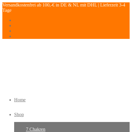
Versandkostenfrei ab 100,-€ in DE & NL mit DHL | Lieferzeit 3-4
Tage
Home
Shop
7 Chakren