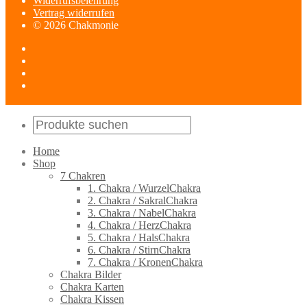
Widerrufsbelehrung
Vertrag widerrufen
© 2026 Chakmonie
Home
Shop
7 Chakren
1. Chakra / WurzelChakra
2. Chakra / SakralChakra
3. Chakra / NabelChakra
4. Chakra / HerzChakra
5. Chakra / HalsChakra
6. Chakra / StirnChakra
7. Chakra / KronenChakra
Chakra Bilder
Chakra Karten
Chakra Kissen